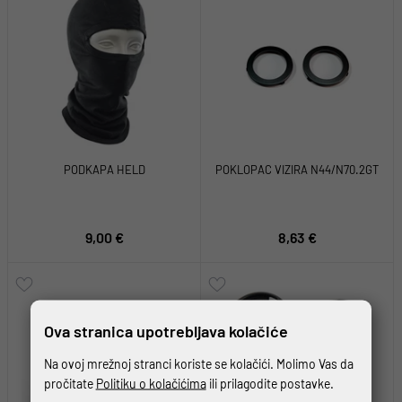
PODKAPA HELD
POKLOPAC VIZIRA N44/N70.2GT
9,00 €
8,63 €
Ova stranica upotrebljava kolačiće
Na ovoj mrežnoj stranci koriste se kolačići. Molimo Vas da
pročitate
Politiku o kolačićima
ili prilagodite postavke.