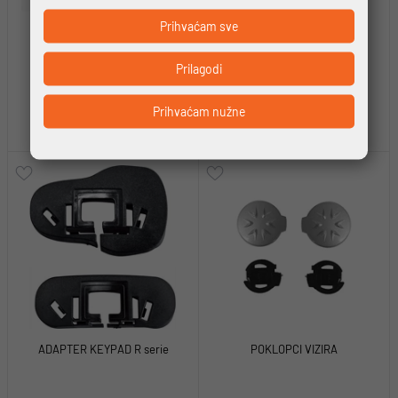
Prihvaćam sve
KIT VIZIRA N60,5/64/63/62
POKLOPAC VIZIRA N‑43
Prilagodi
Prihvaćam nužne
7,96 €
7,96 €
ADAPTER KEYPAD R serie
POKLOPCI VIZIRA