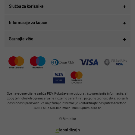
Služba za korisnike
Informacije za kupce
Saznajte više
Sve navedene cijene sadrže PDV. Pokušavamo osigurati što preciznije informacije, ali
zbog tehnoloških ograničenja ne možemo garantirati potpunu točnost slika, opisa ili
dostupnosti proizvoda. Za najažurnije informacije kontaktirajte nas putem telefona:
+385 1 4613 504
ili e-maila:
bicikli@bim-bike.hr
.
© Bim-bike