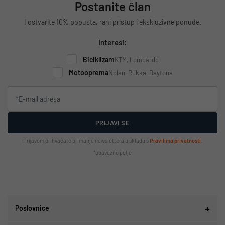
Postanite član
I ostvarite 10% popusta, rani pristup i ekskluzivne ponude.
Interesi:
Biciklizam
KTM, Lombardo
Motooprema
Nolan, Rukka, Daytona
PRIJAVI SE
Prijavom prihvaćate primanje newslettera u skladu s
Pravilima privatnosti
.
*obavezno polje
Poslovnice