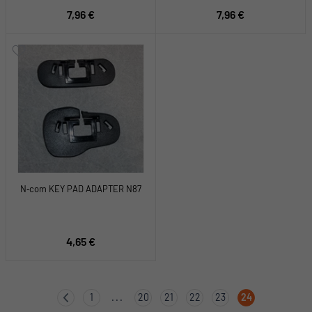
7,96 €
7,96 €
N‑com KEY PAD ADAPTER N87
4,65 €
1
...
20
21
22
23
24