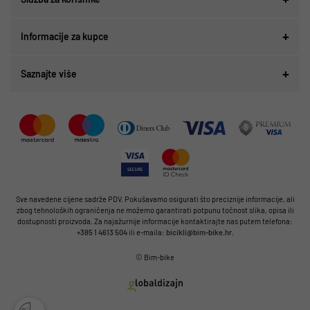
Informacije za kupce
Saznajte više
Sve navedene cijene sadrže PDV. Pokušavamo osigurati što preciznije informacije, ali
zbog tehnoloških ograničenja ne možemo garantirati potpunu točnost slika, opisa ili
dostupnosti proizvoda. Za najažurnije informacije kontaktirajte nas putem telefona:
+385 1 4613 504
ili e-maila:
bicikli@bim-bike.hr
.
© Bim-bike