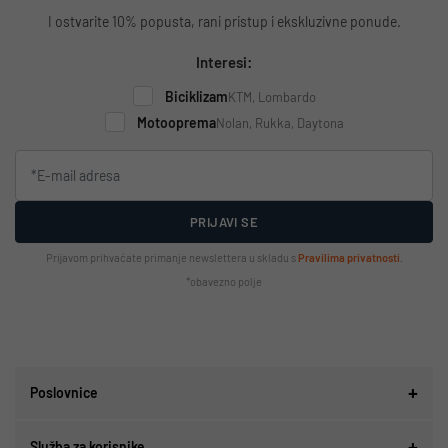
I ostvarite 10% popusta, rani pristup i ekskluzivne ponude.
Interesi:
Biciklizam
KTM, Lombardo
Motooprema
Nolan, Rukka, Daytona
PRIJAVI SE
Prijavom prihvaćate primanje newslettera u skladu s
Pravilima privatnosti
.
*obavezno polje
Poslovnice
Služba za korisnike