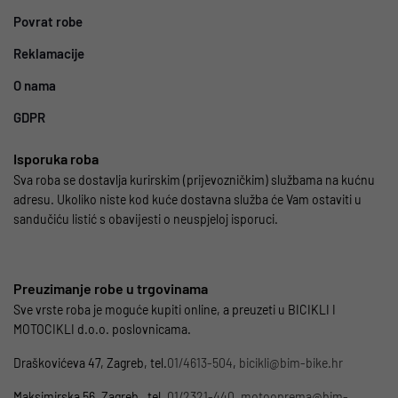
Povrat robe
Reklamacije
O nama
GDPR
Isporuka roba
Sva roba se dostavlja kurirskim (prijevozničkim) službama na kućnu
adresu. Ukoliko niste kod kuće dostavna služba će Vam ostaviti u
sandučiću listić s obavijesti o neuspjeloj isporuci.
Preuzimanje robe u trgovinama
Sve vrste roba je moguće kupiti online, a preuzeti u BICIKLI I
MOTOCIKLI d.o.o. poslovnicama.
Draškovićeva 47, Zagreb, tel.
01/4613-504
,
bicikli@bim-bike.hr
Maksimirska 56, Zagreb, tel.
01/2321-440
,
motooprema@bim-