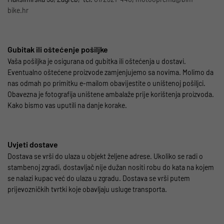
bike.hr
Gubitak ili oštećenje pošiljke
Vaša pošiljka je osigurana od gubitka ili oštećenja u dostavi.
Eventualno oštećene proizvode zamjenjujemo sa novima. Molimo da
nas odmah po primitku e-mailom obavijestite o uništenoj pošiljci.
Obavezna je fotografija uništene ambalaže prije korištenja proizvoda.
Kako bismo vas uputili na danje korake.
Uvjeti dostave
Dostava se vrši do ulaza u objekt željene adrese. Ukoliko se radi o
stambenoj zgradi, dostavljač nije dužan nositi robu do kata na kojem
se nalazi kupac već do ulaza u zgradu. Dostava se vrši putem
prijevozničkih tvrtki koje obavljaju usluge transporta.