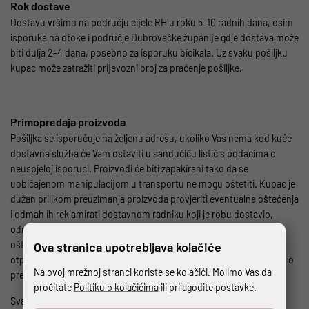
Rok dostave
Dostavu vršimo na području cijele RH u roku 5-10 radnih dana, osim
isporuka na otoke i područje Dubrovačke županije gdje dostava može
biti dulja 2-4 dana, posebno za isporuku bicikala. Uz svaku pošiljku
kupac može zatražiti prijevozni broj za praćenje pošiljke.
Primopredaja proizvoda
Pošiljka se isporučuje na željenu adresu, ukoliko Vas nema kod kuće
dostavna služba će Vam ostaviti u sandučiću listić s podacima o
neuspjeloj isporuci. Proizvodi će biti zapakirani tako da se
uobičajenom manipulacijom u transportu ne mogu oštetiti. Kupac je
dužan prilikom preuzimanja proizvoda provjeriti eventualna oštećenja
i odmah ih reklamirati dostavnom radniku koji je robu dostavio,
odnosno odbiti preuzeti pošiljku na kojoj su vidljiva vanjska
oštećenja. Kupac je obavezan prilikom preuzimanja robe potpisati
Ova stranica upotrebljava kolačiće
otpremnicu ili dostavnicu te je dostavna služba uzima kao potvrdu o
Na ovoj mrežnoj stranci koriste se kolačići. Molimo Vas da
preuzimanju.
pročitate
Politiku o kolačićima
ili prilagodite postavke.
Svaki bicikl kupljen u BIM d.o.o. prije isporuke prošao je sistem