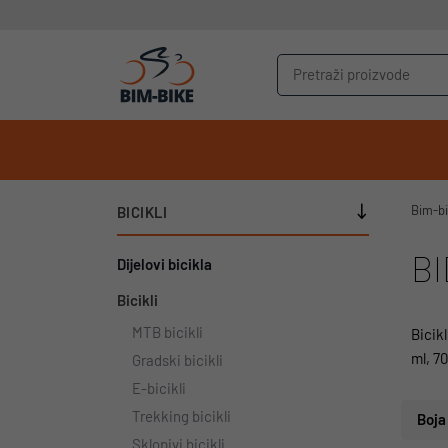
Bim-b
BICIKLI
BI
Dijelovi bicikla
Bicikli
MTB bicikli
Bicik
ml, 7
Gradski bicikli
E-bicikli
Trekking bicikli
Boja
Sklopivi bicikli