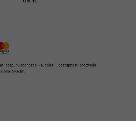
O nama
i potpunu točnost slika, opisa ili dostupnosti proizvoda.
li@bim-bike.hr
.