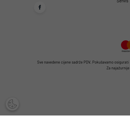
Servis
Sve navedene cijene sadrže PDV. Pokušavamo osigurati što
Za najažurnije