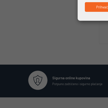
Prihva
Sigurna online kupovina
Potpuno zaštićeno i sigurno plaćanje