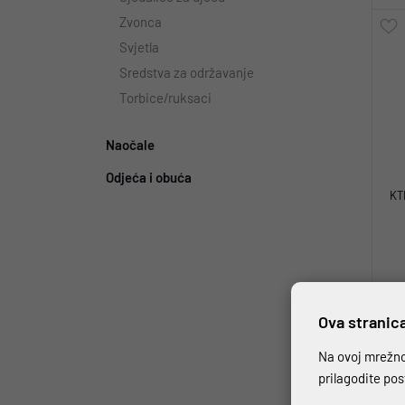
Zvonca
Svjetla
Sredstva za održavanje
Torbice/ruksaci
Naočale
Odjeća i obuća
KT
Ova stranica
Na ovoj mrežnoj
prilagodite po