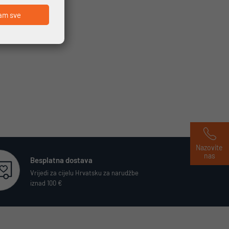
am sve
Nazovite 
nas
Besplatna dostava
Vrijedi za cijelu Hrvatsku za narudžbe
iznad 100 €