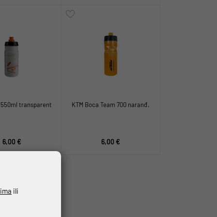
550ml transparent
KTM Boca Team 700 naranđ.
6,00 €
6,00 €
ćima
ili