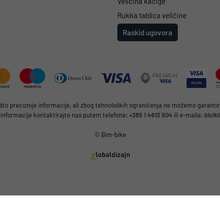
Veličina kacige
Rukka tablica veličine
Raskid ugovora
 preciznije informacije, ali zbog tehnoloških ograničenja ne možemo garantirat
 informacije kontaktirajte nas putem telefona:
+385 1 4613 504
ili e-maila:
bicik
© Bim-bike