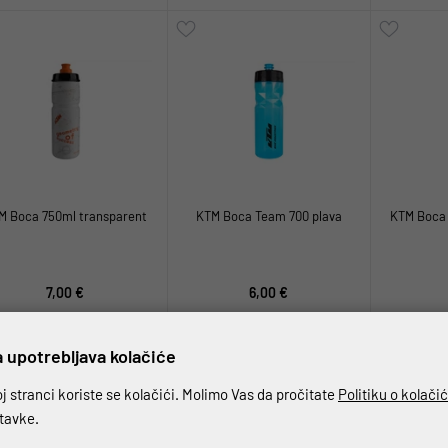
M Boca 750ml transparent
KTM Boca Team 700 plava
KTM Boca 
7,00 €
6,00 €
 upotrebljava kolačiće
 stranci koriste se kolačići. Molimo Vas da pročitate
Politiku o kolači
stavke.