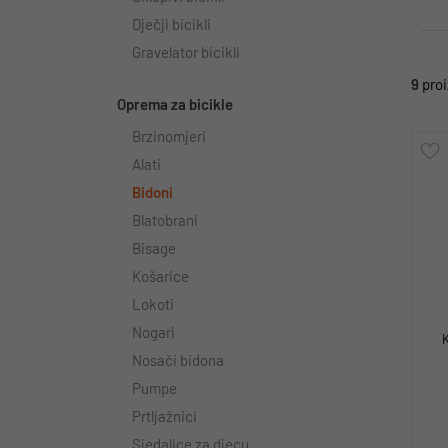
Dječji bicikli
Gravelator bicikli
9
pro
Oprema za bicikle
Brzinomjeri
Alati
Bidoni
Blatobrani
Bisage
Košarice
Lokoti
Nogari
Nosači bidona
Pumpe
Prtljažnici
Sjedalice za djecu