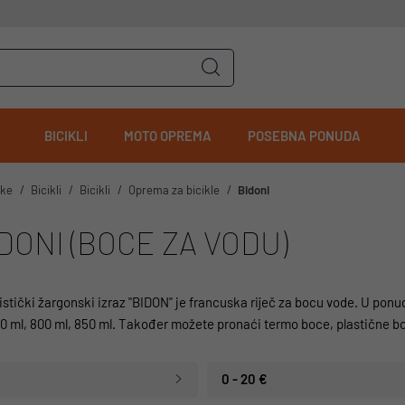
BICIKLI
MOTO OPREMA
POSEBNA PONUDA
ike
Bicikli
Bicikli
Oprema za bicikle
Bidoni
DONI (BOCE ZA VODU)
listički žargonski izraz "BIDON" je francuska riječ za bocu vode. U po
00 ml, 800 ml, 850 ml. Također možete pronaći termo boce, plastične b
0 - 20 €