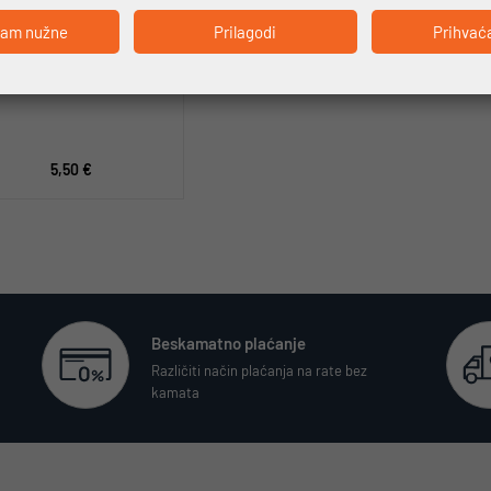
ćam nužne
Prilagodi
Prihvać
KTM Boca comp 650 ml
5,50 €
Beskamatno plaćanje
Različiti način plaćanja na rate bez
kamata