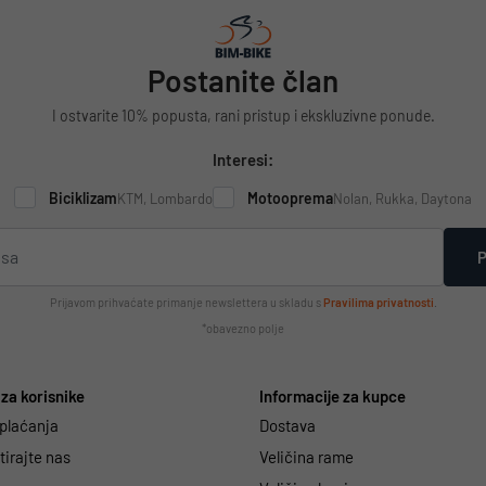
Postanite član
I ostvarite 10% popusta, rani pristup i ekskluzivne ponude.
Interesi:
Biciklizam
Motooprema
KTM, Lombardo
Nolan, Rukka, Daytona
P
Prijavom prihvaćate primanje newslettera u skladu s
Pravilima privatnosti
.
*obavezno polje
za korisnike
Informacije za kupce
 plaćanja
Dostava
irajte nas
Veličina rame