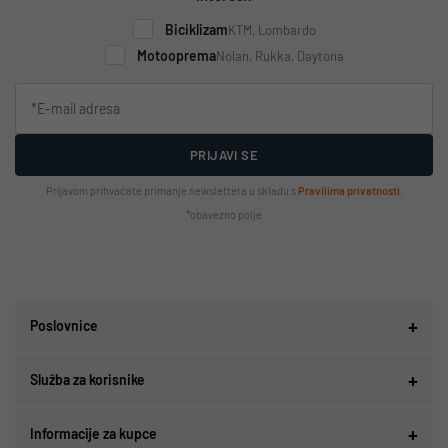
Biciklizam
KTM, Lombardo
Motooprema
Nolan, Rukka, Daytona
PRIJAVI SE
Prijavom prihvaćate primanje newslettera u skladu s
Pravilima privatnosti
.
*obavezno polje
Poslovnice
Služba za korisnike
Informacije za kupce