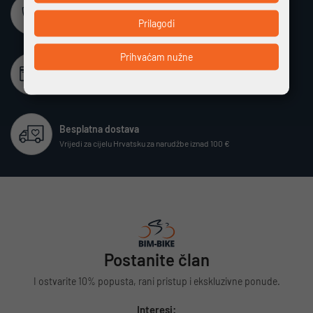
Sigurna online kupovina
Prilagodi
Potpuno zaštićeno i sigurno plaćanje
Prihvaćam nužne
Beskamatno plaćanje
Različiti način plaćanja na rate bez kamata
Besplatna dostava
Vrijedi za cijelu Hrvatsku za narudžbe iznad 100 €
Postanite član
I ostvarite 10% popusta, rani pristup i ekskluzivne ponude.
Interesi: