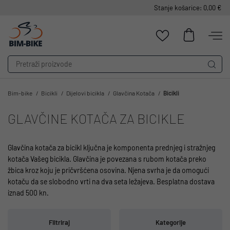
Stanje košarice: 0,00 €
Bim-bike
Bicikli
Dijelovi bicikla
Glavčina Kotača
Bicikli
GLAVČINE KOTAČA ZA BICIKLE
Glavčina kotača za bicikl ključna je komponenta prednjeg i stražnjeg
kotača Vašeg bicikla. Glavčina je povezana s rubom kotača preko
žbica kroz koju je pričvršćena osovina. Njena svrha je da omogući
kotaču da se slobodno vrti na dva seta ležajeva. Besplatna dostava
iznad 500 kn.
Filtriraj
Kategorije