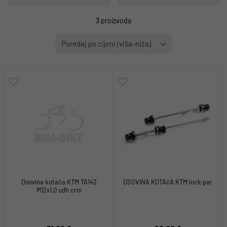
3
proizvoda
Poredaj po cijeni (viša-niža)
Osovina kotača KTM TA142
OSOVINA KOTAčA KTM lock par
M12x1,0 udh crni