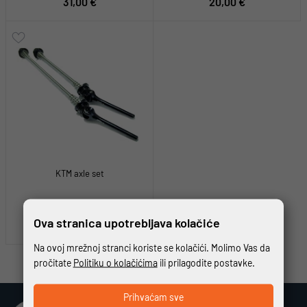
31,00 €
20,00 €
KTM axle set
Ova stranica upotrebljava kolačiće
10,62 €
Na ovoj mrežnoj stranci koriste se kolačići. Molimo Vas da
pročitate
Politiku o kolačićima
ili prilagodite postavke.
Prihvaćam sve