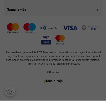
Saznajte više
Sve navedene cijene sadrže PDV. Pokušavamo osigurati što preciznije informacije, ali
zbog tehnoloških ograničenja ne možemo garantirati potpunu točnost slika, opisa ili
dostupnosti proizvoda. Za najažurnije informacije kontaktirajte nas putem telefona:
+385 1 4613 504
ili e-maila:
bicikli@bim-bike.hr
.
© Bim-bike