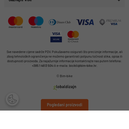
Sve navedene cijene sadrže PDV. Pokušavamo osigurati što preciznije informacije, ali
zbog tehnoloških ograničenja ne možemo garantirati potpunu točnost slika, opisa ili
dostupnosti proizvoda. Za najažurnije informacije kontaktirajte nas putem telefona:
+385 1 4613 504
ili e-maila:
bicikli@bim-bike.hr
.
© Bim-bike
Pogledani proizvodi