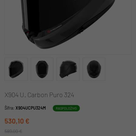
X904 U. Carbon Puro 324
Šifra:
X904UCPU324M
RASPOLOŽIVO
530,10 €
589,00 €