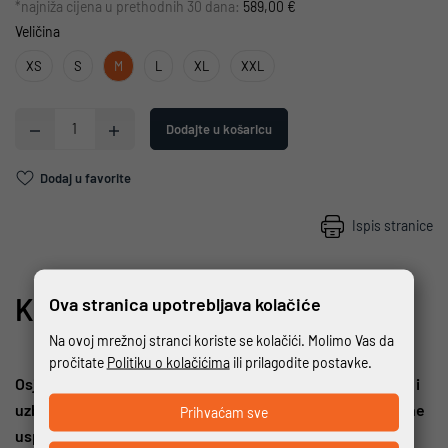
*najniža cijena u prethodnih 30 dana:
589,00 €
Veličina
XS
S
M
L
XL
XXL
Dodajte u košaricu
Dodaj u favorite
Ispis stranice
KOLEKCIJA TRAVELLING
Ova stranica upotrebljava kolačiće
Na ovoj mrežnoj stranci koriste se kolačići. Molimo Vas da
pročitate
Politiku o kolačićima
ili prilagodite postavke.
Osjećaj slobode, dijeljenje iskustva, buđenje svih osjetila i
uzbuđenje istraživanja na dva kotača stvaraju nezaboravne
Prihvaćam sve
uspomene.