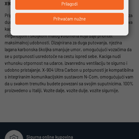
X904 ULTRA CARBON
Prilagodi
Pripremite se za iznimnu udobnost i zaštitu, posebno prilagođenu za
Prihvaćam nužne
duge vožnje motociklom, s novom X-904 Ultra Carbon kacigom. Ova
kaciga kombinira suvremeni talijanski dizajn sa sportskom
elegancijom i školjkom malog volumena koja daje prioritet
maksimalnoj udobnosti. Dizajnirana za duga putovanja, njezina
lagana karbonska školjka smanjuje umor, omogućujući vozačima da
se u potpunosti usredotoče na cestu ispred sebe. Kaciga nudi
vrhunsku otpornost na udarce, izvanrednu ventilaciju te sigurno i
udobno pristajanje. X-904 Ultra Carbon u potpunosti je kompatibilna
s integriranim komunikacijskim sustavom N-Com, omogućujući vam
da u svakom trenutku budete povezani sa svojim suputnicima. 100%
proizvedeno u Italiji. Vozite dalje, vozite dulje, vozite sigurnije.
Sigurna online kupovina