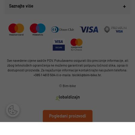
Saznajte više
Sve navedene cijene sadrže PDV. Pokušavamo osigurati što preciznije informacije, ali
zbog tehnoloških ograničenja ne možemo garantirati potpunu točnost slika, opisa ili
dostupnosti proizvoda. Za najažurnije informacije kontaktirajte nas putem telefona:
+385 1 4613 504
ili e-maila:
bicikli@bim-bike.hr
.
© Bim-bike
Pogledani proizvodi