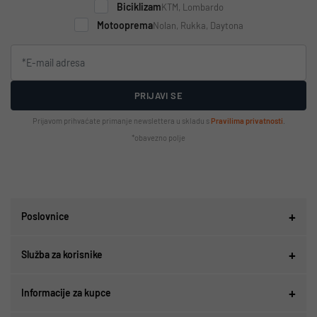
Biciklizam
KTM, Lombardo
Motooprema
Nolan, Rukka, Daytona
PRIJAVI SE
Prijavom prihvaćate primanje newslettera u skladu s
Pravilima privatnosti
.
*obavezno polje
Poslovnice
Služba za korisnike
Informacije za kupce