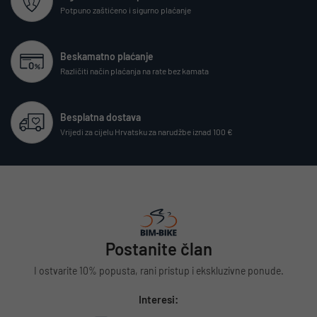
Potpuno zaštićeno i sigurno plaćanje
Beskamatno plaćanje
Različiti način plaćanja na rate bez kamata
Besplatna dostava
Vrijedi za cijelu Hrvatsku za narudžbe iznad 100 €
Postanite član
I ostvarite 10% popusta, rani pristup i ekskluzivne ponude.
Interesi: