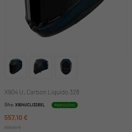
X904 U. Carbon Liquido 328
Šifra:
X904UCLI328XL
RASPOLOŽIVO
557,10 €
619,00 €