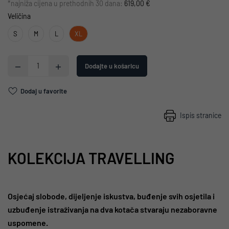
*najniža cijena u prethodnih 30 dana:
619,00 €
Veličina
S
M
L
XL
Dodajte u košaricu
Dodaj u favorite
Ispis stranice
KOLEKCIJA TRAVELLING
Osjećaj slobode, dijeljenje iskustva, buđenje svih osjetila i
uzbuđenje istraživanja na dva kotača stvaraju nezaboravne
uspomene.