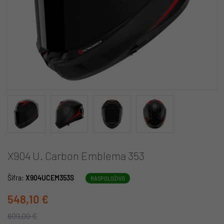
X904 U. Carbon Emblema 353
Šifra:
X904UCEM353S
RASPOLOŽIVO
548,10 €
609,00 €