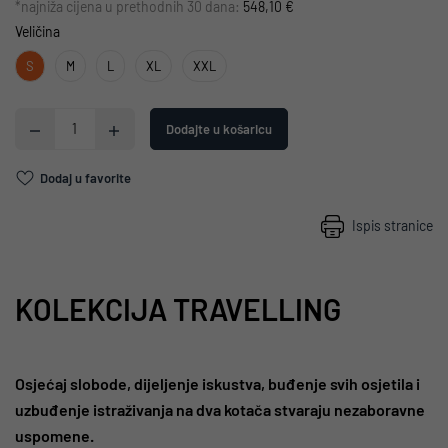
*najniža cijena u prethodnih 30 dana:
548,10 €
Veličina
S
M
L
XL
XXL
Dodajte u košaricu
Dodaj u favorite
Ispis stranice
KOLEKCIJA TRAVELLING
Osjećaj slobode, dijeljenje iskustva, buđenje svih osjetila i
uzbuđenje istraživanja na dva kotača stvaraju nezaboravne
uspomene.