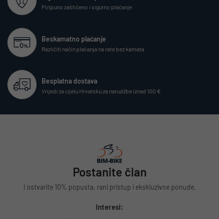
Potpuno zaštićeno i sigurno plaćanje
Beskamatno plaćanje
Različiti način plaćanja na rate bez kamata
Besplatna dostava
Vrijedi za cijelu Hrvatsku za narudžbe iznad 100 €
Postanite član
I ostvarite 10% popusta, rani pristup i ekskluzivne ponude.
Interesi: