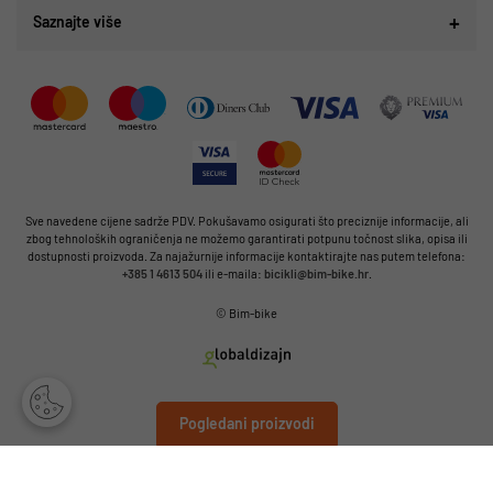
Saznajte više
Sve navedene cijene sadrže PDV. Pokušavamo osigurati što preciznije informacije, ali
zbog tehnoloških ograničenja ne možemo garantirati potpunu točnost slika, opisa ili
dostupnosti proizvoda. Za najažurnije informacije kontaktirajte nas putem telefona:
+385 1 4613 504
ili e-maila:
bicikli@bim-bike.hr
.
© Bim-bike
Pogledani proizvodi