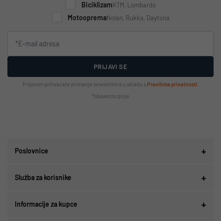
Biciklizam
KTM, Lombardo
Motooprema
Nolan, Rukka, Daytona
PRIJAVI SE
Prijavom prihvaćate primanje newslettera u skladu s
Pravilima privatnosti
.
*obavezno polje
Poslovnice
Služba za korisnike
Informacije za kupce