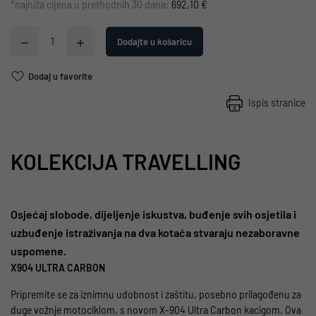
*najniža cijena u prethodnih 30 dana:
692,10 €
Dodajte u košaricu
Dodaj u favorite
Ispis stranice
KOLEKCIJA TRAVELLING
Osjećaj slobode, dijeljenje iskustva, buđenje svih osjetila i
uzbuđenje istraživanja na dva kotača stvaraju nezaboravne
uspomene.
X904 ULTRA CARBON
Pripremite se za iznimnu udobnost i zaštitu, posebno prilagođenu za
duge vožnje motociklom, s novom X-904 Ultra Carbon kacigom. Ova