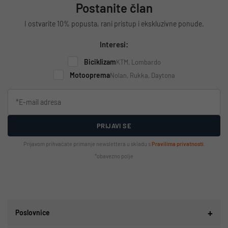
Postanite član
I ostvarite 10% popusta, rani pristup i ekskluzivne ponude.
Interesi:
Biciklizam
KTM, Lombardo
Motooprema
Nolan, Rukka, Daytona
PRIJAVI SE
Prijavom prihvaćate primanje newslettera u skladu s
Pravilima privatnosti
.
*obavezno polje
Poslovnice