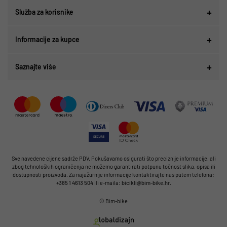
Služba za korisnike
Informacije za kupce
Saznajte više
Sve navedene cijene sadrže PDV. Pokušavamo osigurati što preciznije informacije, ali
zbog tehnoloških ograničenja ne možemo garantirati potpunu točnost slika, opisa ili
dostupnosti proizvoda. Za najažurnije informacije kontaktirajte nas putem telefona:
+385 1 4613 504
ili e-maila:
bicikli@bim-bike.hr
.
© Bim-bike