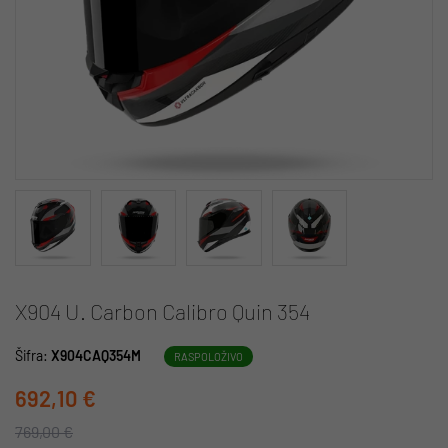
X904 U. Carbon Calibro Quin 354
Šifra:
X904CAQ354M
RASPOLOŽIVO
692,10 €
769,00 €