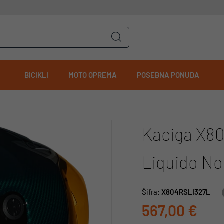
BICIKLI
MOTO OPREMA
POSEBNA PONUDA
Kaciga X80
Liquido No
Šifra:
X804RSLI327L
567,00 €