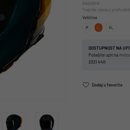
630,00 €
*najniža cijena u prethodn
Veličina
M
L
XL
DOSTUPNOST NA UPI
Pošaljite upit na
moto
2321 440
Dodaj u favorite