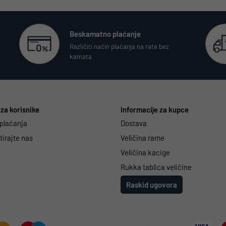
Beskamatno plaćanje
Različiti način plaćanja na rate bez
kamata
za korisnike
Informacije za kupce
 plaćanja
Dostava
irajte nas
Veličina rame
Veličina kacige
Rukka tablica veličine
Raskid ugovora