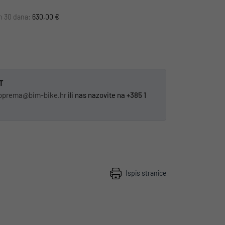
ih 30 dana:
630,00 €
T
oprema@bim-bike.hr
ili nas nazovite na
+385 1
Ispis stranice