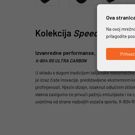
Ova stranica
Na ovoj mrežnoj
Kolekcija
Speeding
.
prilagodite po
Izvanredne performanse, premošćivanje gra
Prihva
X-804 RS ULTRA CARBON
U skladu s dugom tradicijom talijanske motorističke
je izraz čiste inovacije, predstavljene ekstremnim
profinjenosti. Njezin dizajn, istaknut odlučnim stilom
vlakna zasigurno će privući pažnju entuzijasta i na 
uvjetima od strane najboljih vozača sporta, X-804 RS