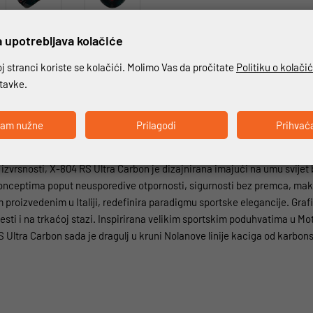
 upotrebljava kolačiće
 stranci koriste se kolačići. Molimo Vas da pročitate
Politiku o kolači
stavke.
nica; pravi ukus. Posvećeno motociklistima koji prigrlju
ćam nužne
Prilagodi
Prihvać
 izvrsnosti, X-804 RS Ultra Carbon je dizajnirana imajući na umu svijet
 konceptima poput neusporedive otpornosti, sigurnosti bez premca, ma
 proizvedenim u Italiji, redefinira paradigmu sportske elegancije. Grafič
cesti i na trkaćoj stazi. Inspirirana velikim sportskim poduhvatima u 
 Ultra Carbon sada je dragulj u kruni Nolanove linije kaciga od karbons