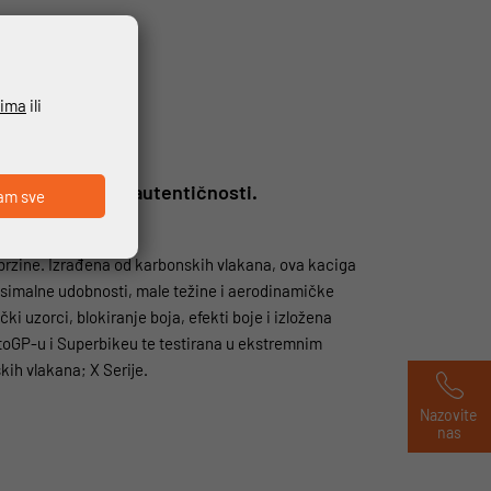
ćima
ili
ju bit sporta i autentičnosti.
am sve
 brzine. Izrađena od karbonskih vlakana, ova kaciga
ksimalne udobnosti, male težine i aerodinamičke
ki uzorci, blokiranje boja, efekti boje i izložena
MotoGP-u i Superbikeu te testirana u ekstremnim
kih vlakana; X Serije.
Nazovite 
nas