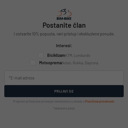
Postanite član
I ostvarite 10% popusta, rani pristup i ekskluzivne ponude.
Interesi:
Biciklizam
KTM, Lombardo
Motooprema
Nolan, Rukka, Daytona
PRIJAVI SE
Prijavom prihvaćate primanje newslettera u skladu s
Pravilima privatnosti
.
*obavezno polje