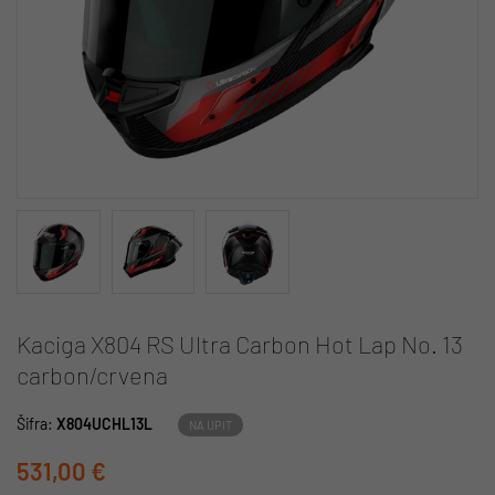
Kaciga X804 RS Ultra Carbon Hot Lap No. 13
carbon/crvena
Šifra:
X804UCHL13L
NA UPIT
531,00 €