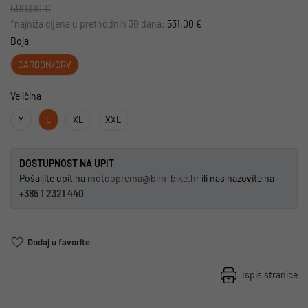
590,00 €
*najniža cijena u prethodnih 30 dana:
531,00 €
Boja
CARBON/CRV
Veličina
M
L
XL
XXL
DOSTUPNOST NA UPIT
Pošaljite upit na
motooprema@bim-bike.hr
ili nas nazovite na
+385 1 2321 440
Dodaj u favorite
Ispis stranice