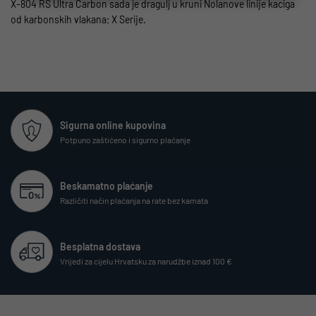
X-804 RS Ultra Carbon sada je dragulj u kruni Nolanove linije kaciga
od karbonskih vlakana; X Serije.
Sigurna online kupovina
Potpuno zaštićeno i sigurno plaćanje
Beskamatno plaćanje
Različiti način plaćanja na rate bez kamata
Besplatna dostava
Vrijedi za cijelu Hrvatsku za narudžbe iznad 100 €