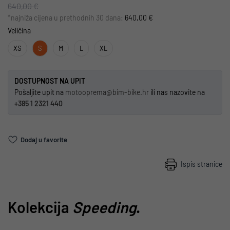
640,00 €
*najniža cijena u prethodnih 30 dana:
640,00 €
Veličina
XS
S
M
L
XL
DOSTUPNOST NA UPIT
Pošaljite upit na
motooprema@bim-bike.hr
ili nas nazovite na
+385 1 2321 440
Dodaj u favorite
Ispis stranice
Kolekcija
Speeding
.