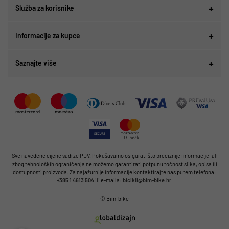
Služba za korisnike
Informacije za kupce
Saznajte više
Sve navedene cijene sadrže PDV. Pokušavamo osigurati što preciznije informacije, ali
zbog tehnoloških ograničenja ne možemo garantirati potpunu točnost slika, opisa ili
dostupnosti proizvoda. Za najažurnije informacije kontaktirajte nas putem telefona:
+385 1 4613 504
ili e-maila:
bicikli@bim-bike.hr
.
© Bim-bike