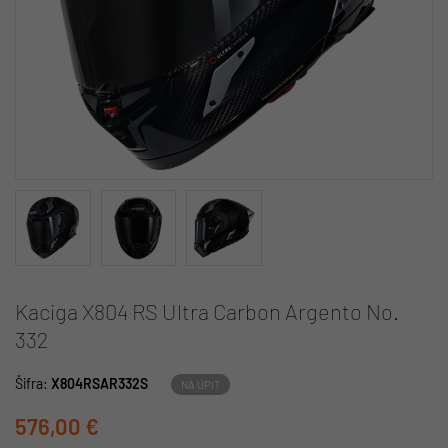
Kaciga X804 RS Ultra Carbon Argento No.
332
Šifra:
X804RSAR332S
NA UPIT
576,00 €