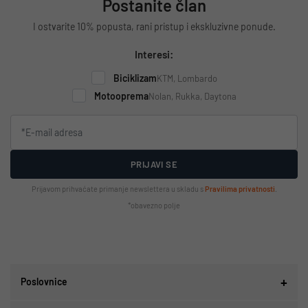
Postanite član
I ostvarite 10% popusta, rani pristup i ekskluzivne ponude.
Interesi:
Biciklizam
KTM, Lombardo
Motooprema
Nolan, Rukka, Daytona
PRIJAVI SE
Prijavom prihvaćate primanje newslettera u skladu s
Pravilima privatnosti
.
*obavezno polje
Poslovnice