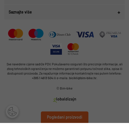
Saznajte više
Sve navedene cijene sadrže PDV. Pokušavamo osigurati što preciznije informacije, ali
zbog tehnoloških ograničenja ne možemo garantirati potpunu točnost slika, opisa ili
dostupnosti proizvoda. Za najažurnije informacije kontaktirajte nas putem telefona:
+385 1 4613 504
ili e-maila:
bicikli@bim-bike.hr
.
© Bim-bike
Pogledani proizvodi