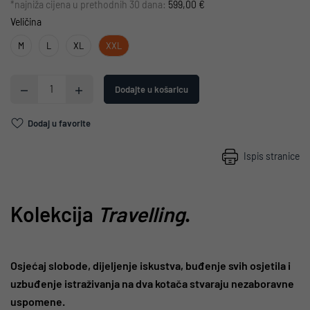
*najniža cijena u prethodnih 30 dana:
599,00 €
Veličina
M
L
XL
XXL
Dodajte u košaricu
Dodaj u favorite
Ispis stranice
Kolekcija
Travelling
.
Osjećaj slobode, dijeljenje iskustva, buđenje svih osjetila i
uzbuđenje istraživanja na dva kotača stvaraju nezaboravne
uspomene.