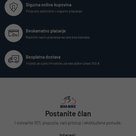
Sigurna online kupovina
Potpuno zaštićeno i sigurno plaćanje
Beskamatno plaćanje
Različiti način plaćanja na rate bez kamata
Besplatna dostava
Vrijedi za cijelu Hrvatsku za narudžbe iznad 100 €
Postanite član
I ostvarite 10% popusta, rani pristup i ekskluzivne ponude.
Interesi: