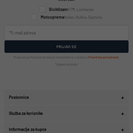
Biciklizam
KTM, Lombardo
Motooprema
Nolan, Rukka, Daytona
PRIJAVI SE
Prijavom prihvaćate primanje newslettera u skladu s
Pravilima privatnosti
.
*obavezno polje
Poslovnice
Služba za korisnike
Informacije za kupce