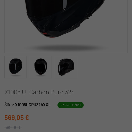
X1005 U. Carbon Puro 324
Šifra:
X1005UCPU324XXL
RASPOLOŽIVO
569,05 €
599,00 €