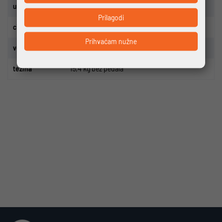
upravlja
č
KTM Line Rizer 15 640mm
Prilagodi
cijev sjedala
KTM Line 27.2
Prihvaćam nužne
veli
č
ine
43,46,51
te
ž
ina
15,4 kg bez pedala