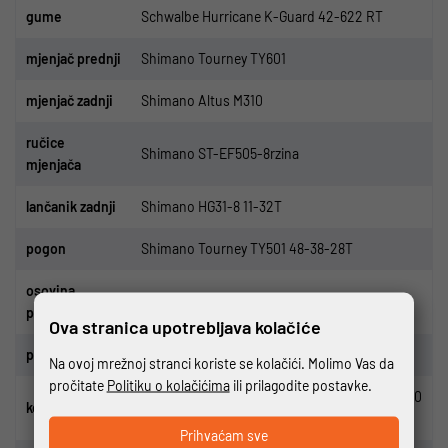
gume
Schwalbe Hurricane K-Guard 42-622 RT
m
jenja
č
prednji
Shimano Tourney TY601
mjenja
č
zadnji
Shimano Altus M310
ru
č
ice
Shimano ST-EF505-8rzina
mjenja
ča
lan
č
anik zadnji
Shimano HG31-8 11-32T
pogon
Shimano Tourney TY501 48-38-28T
osovina
Shimano UN100
pogona
Ova stranica upotrebljava kolačiće
p
edale
KTM Line Cross BF
Na ovoj mrežnoj stranci koriste se kolačići. Molimo Vas da
pročitate
Politiku o kolačićima
ili prilagodite postavke.
Shimano EF505 2-Piston/Rotor Shimano RT10
ko
č
nice
160/160
Prihvaćam sve