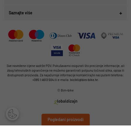
Saznajte više
Sve navedene cijene sadrže PDV. Pokušavamo osigurati što preciznije informacije, ali
zbog tehnoloških ograničenja ne možemo garantirati potpunu točnost slika, opisa ili
dostupnosti proizvoda. Za najažurnije informacije kontaktirajte nas putem telefona:
+385 1 4613 504
ili e-maila:
bicikli@bim-bike.hr
.
© Bim-bike
Pogledani proizvodi