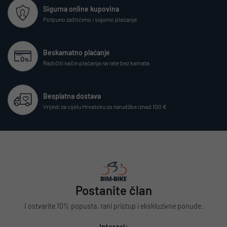
Sigurna online kupovina
Potpuno zaštićeno i sigurno plaćanje
Beskamatno plaćanje
Različiti način plaćanja na rate bez kamata
Besplatna dostava
Vrijedi za cijelu Hrvatsku za narudžbe iznad 100 €
Postanite član
I ostvarite 10% popusta, rani pristup i ekskluzivne ponude.
Interesi: