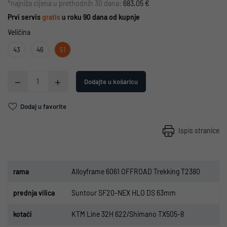
*najniža cijena u prethodnih 30 dana:
683,05 €
Prvi servis
gratis
u roku 90 dana od kupnje
Veličina
43
46
51
Dodajte u košaricu
Dodaj u favorite
Ispis stranice
r
ama
Alloyframe 6061 OFFROAD Trekking T2380
p
rednja vilica
Suntour SF20-NEX HLO DS 63mm
kota
či
KTM Line 32H 622/Shimano TX505-8