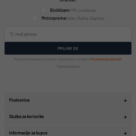
Biciklizam
KTM, Lombardo
Motooprema
Nolan, Rukka, Daytona
PRIJAVI SE
Prijavom prihvaćate primanje newslettera u skladu s
Pravilima privatnosti
.
*obavezno polje
Poslovnice
Služba za korisnike
Informacije za kupce