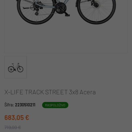
X-LIFE TRACK STREET 3x8 Acera
Šifra:
2230510211
RASPOLOŽIVO
683,05 €
719,00 €