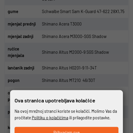
gume
Schwalbe Smart Sam K-Guard 47-622 28X1,75
m
jenja
č
prednji
Shimano Acera T3000
mjenja
č
zadnji
Shimano Acera M3000-SGS Shadow
ru
č
ice
Shimano Altus M2000-9 SGS Shadow
mjenja
ča
lan
č
anik zadnji
Shimano Altus HG201-9 11-34T
pogon
Shimano Altus MT210
46/30T
osovina
Shimano UN100
pogona
Ova stranica upotrebljava kolačiće
Na ovoj mrežnoj stranci koriste se kolačići. Molimo Vas da
p
edale
KTM Line Offroad BF
pročitate
Politiku o kolačićima
ili prilagodite postavke.
Tektro HD-T275 / Rotor Shimano Altus
ko
č
nice
RT10CL 160-160
Prihvaćam sve