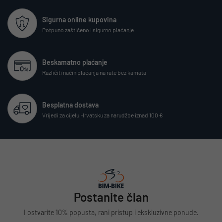
Sigurna online kupovina
Potpuno zaštićeno i sigurno plaćanje
Beskamatno plaćanje
Različiti način plaćanja na rate bez kamata
Besplatna dostava
Vrijedi za cijelu Hrvatsku za narudžbe iznad 100 €
Postanite član
I ostvarite 10% popusta, rani pristup i ekskluzivne ponude.