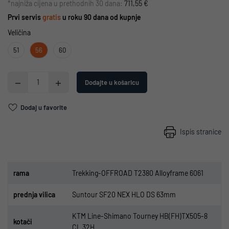
*najniža cijena u prethodnih 30 dana:
711,55 €
Prvi servis
gratis
u roku 90 dana od kupnje
Veličina
51
56
60
Dodajte u košaricu
Dodaj u favorite
Ispis stranice
rama
Trekking-OFFROAD T2380 Alloyframe 6061
p
rednja vilica
Suntour SF20 NEX HLO DS 63mm
KTM Line-Shimano
Tourney
HB(FH)TX505-8
kota
či
CL 32H