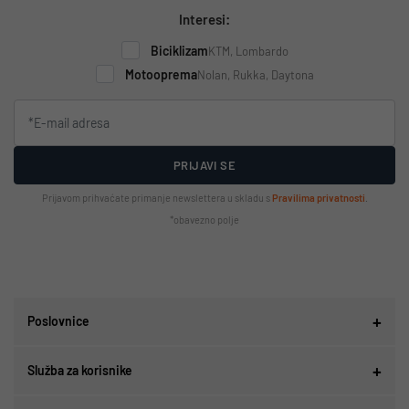
Interesi:
Biciklizam
KTM, Lombardo
Motooprema
Nolan, Rukka, Daytona
PRIJAVI SE
Prijavom prihvaćate primanje newslettera u skladu s
Pravilima privatnosti
.
*obavezno polje
Poslovnice
Služba za korisnike