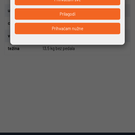
upravlja
č
KTM Line Rizer 20 640mm
Prilagodi
cijev sjedala
KTM Line 27.2
Prihvaćam nužne
veli
č
ine
51,56,60
te
ž
ina
13,5 kg bez pedala