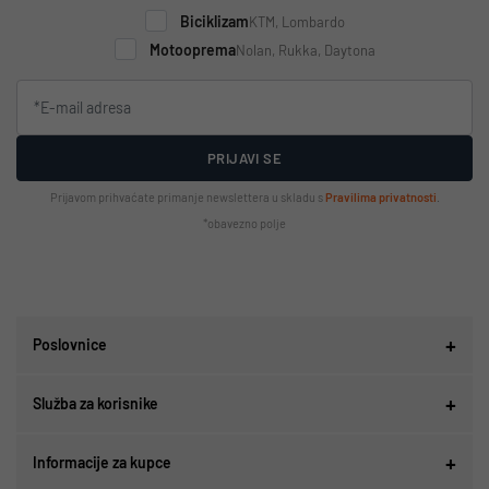
Biciklizam
KTM, Lombardo
Motooprema
Nolan, Rukka, Daytona
PRIJAVI SE
Prijavom prihvaćate primanje newslettera u skladu s
Pravilima privatnosti
.
*obavezno polje
Poslovnice
Služba za korisnike
Informacije za kupce