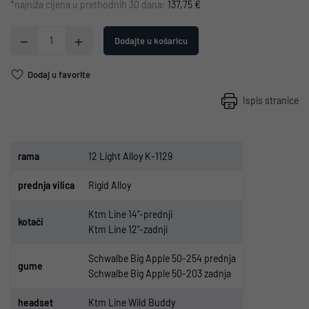
*najniža cijena u prethodnih 30 dana:
137,75 €
Dodajte u košaricu
Dodaj u favorite
Ispis stranice
r
ama
12 Light Alloy K-1129
p
rednja vilica
Rigid Alloy
Ktm Line 14"-prednji
kota
či
Ktm Line 12"-zadnji
Schwalbe Big Apple 50-254 prednja
gume
Schwalbe Big Apple 50-203 zadnja
headset
Ktm Line Wild Buddy