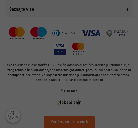
Saznajte više
Sve navedene cijene sadrže PDV. Pokušavamo osigurati što preciznije informacije, ali
zbog tehnoloških ograničenja ne možemo garantirati potpunu točnost slika, opisa ili
dostupnosti proizvoda. Za najažurnije informacije kontaktirajte nas putem telefona:
+385 1 4613 504
ili e-maila:
bicikli@bim-bike.hr
.
© Bim-bike
Pogledani proizvodi