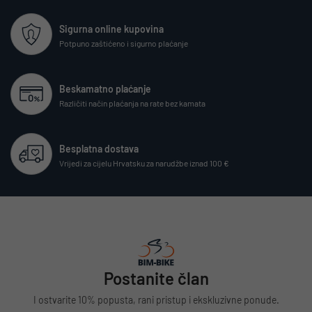
Sigurna online kupovina
Potpuno zaštićeno i sigurno plaćanje
Beskamatno plaćanje
Različiti način plaćanja na rate bez kamata
Besplatna dostava
Vrijedi za cijelu Hrvatsku za narudžbe iznad 100 €
Postanite član
I ostvarite 10% popusta, rani pristup i ekskluzivne ponude.