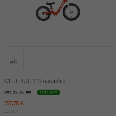
WILD BUDDY 12 narančasti
Šifra:
2210651100
RASPOLOŽIVO
137,75 €
145,00 €