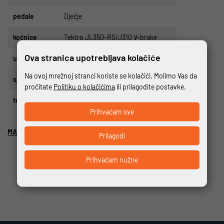
p
edale
Dje
č
je
ko
č
nice
Tektro JL350-RS/J310 V-brake
Ova stranica upotrebljava kolačiće
upravlja
č
Ktm Line rizer 20 420mm
Na ovoj mrežnoj stranci koriste se kolačići. Molimo Vas da
sjedalo
KTM Line Push
pročitate
Politiku o kolačićima
ili prilagodite postavke.
te
ž
ina
5.5 kg
Prihvaćam sve
MAKSIMALNA NOSIVOST 24 KG
Prilagodi
Prihvaćam nužne