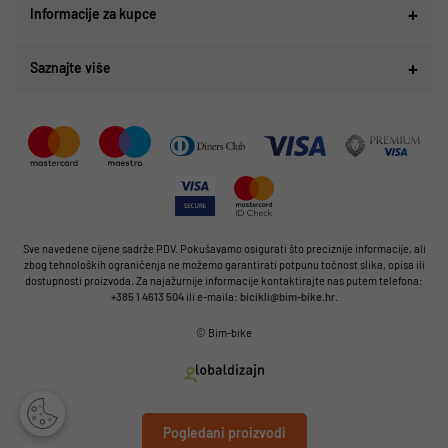
Informacije za kupce
Saznajte više
Sve navedene cijene sadrže PDV. Pokušavamo osigurati što preciznije informacije, ali
zbog tehnoloških ograničenja ne možemo garantirati potpunu točnost slika, opisa ili
dostupnosti proizvoda. Za najažurnije informacije kontaktirajte nas putem telefona:
+385 1 4613 504
ili e-maila:
bicikli@bim-bike.hr
.
© Bim-bike
Pogledani proizvodi