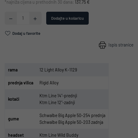
*najniža cijena u prethodnih 30 dana:
137,75 €
Dodajte u košaricu
Dodaj u favorite
Ispis stranice
r
ama
12 Light Alloy K-1129
p
rednja vilica
Rigid Alloy
Ktm Line 14"-prednji
kota
či
Ktm Line 12"-zadnji
Schwalbe Big Apple 50-254 prednja
gume
Schwalbe Big Apple 50-203 zadnja
headset
Ktm Line Wild Buddy