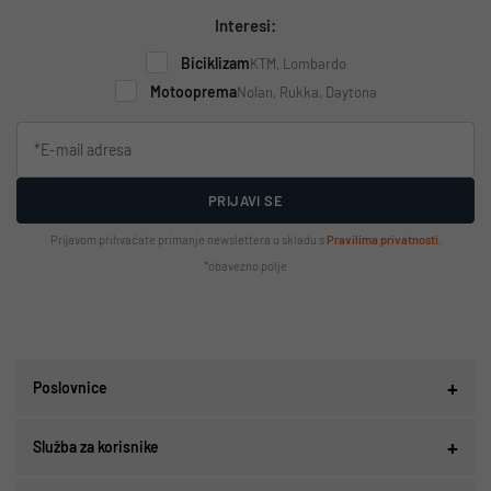
Interesi:
Biciklizam
KTM, Lombardo
Motooprema
Nolan, Rukka, Daytona
PRIJAVI SE
Prijavom prihvaćate primanje newslettera u skladu s
Pravilima privatnosti
.
*obavezno polje
Poslovnice
Služba za korisnike