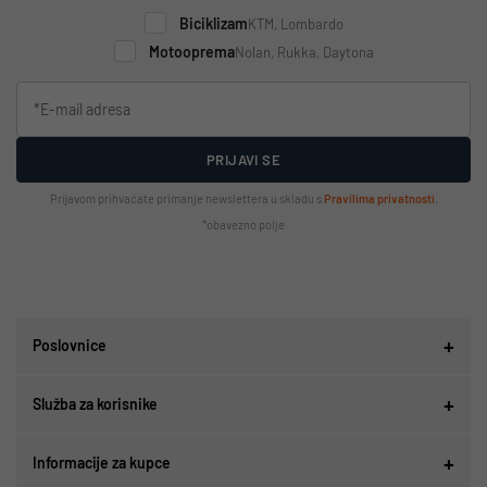
Biciklizam
KTM, Lombardo
Motooprema
Nolan, Rukka, Daytona
PRIJAVI SE
Prijavom prihvaćate primanje newslettera u skladu s
Pravilima privatnosti
.
*obavezno polje
Poslovnice
Služba za korisnike
Informacije za kupce