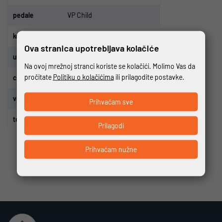
p
edale
VP Child
ko
č
nice
V-brake Alloy
Ova stranica upotrebljava kolačiće
upravlja
č
Lombardo Rise 50 cm
Na ovoj mrežnoj stranci koriste se kolačići. Molimo Vas da
pročitate
Politiku o kolačićima
ili prilagodite postavke.
cijev sjedala
Lombardo 25.4
veli
č
ine
9
.50
“
Prihvaćam sve
te
ž
ina
10.00 kg
Prilagodi
Prihvaćam nužne