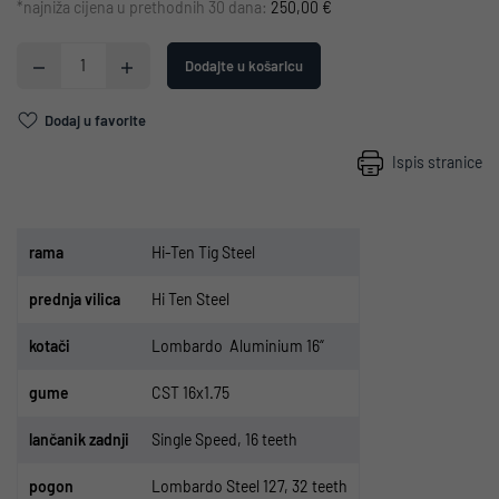
*najniža cijena u prethodnih 30 dana:
250,00 €
Dodajte u košaricu
Dodaj u favorite
Ispis stranice
r
ama
Hi-Ten Tig Steel
p
rednja vilica
Hi Ten Steel
kota
či
Lombardo
Aluminium 16
“
gume
CST 16x1.75
lan
č
anik zadnji
Single Speed, 16 teeth
pogon
Lombardo Steel 127, 32 teeth