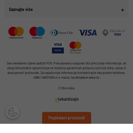
Saznajte više
Sve navedene cijene sadrže PDV. Pokušavamo osigurati što preciznije informacije, ali
zbog tehnoloških ograničenja ne možemo garantirati potpunu točnost slika, opisa ili
dostupnosti proizvoda. Za najažurnije informacije kontaktirajte nas putem telefona:
+385 1 4613 504
ili e-maila:
bicikli@bim-bike.hr
.
© Bim-bike
Pogledani proizvodi