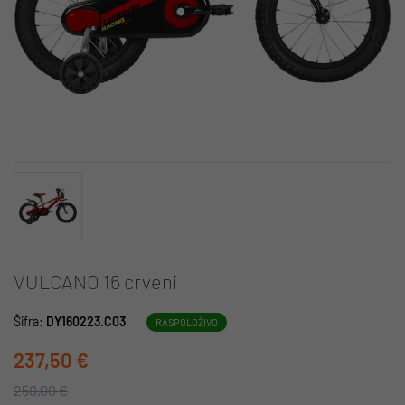
VULCANO 16 crveni
Šifra:
DY160223.C03
RASPOLOŽIVO
237,50 €
250,00 €