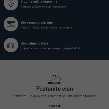
Sigurna online kupovina
Potpuno zaštićeno i sigurno plaćanje
Beskamatno plaćanje
Različiti način plaćanja na rate bez kamata
Besplatna dostava
Vrijedi za cijelu Hrvatsku za narudžbe iznad 100 €
Postanite član
I ostvarite 10% popusta, rani pristup i ekskluzivne ponude.
Interesi: