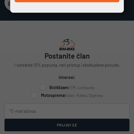
Besplatna dostava
Vrijedi za cijelu Hrvatsku za narudžbe iznad 100 €
Postanite član
I ostvarite 10% popusta, rani pristup i ekskluzivne ponude.
Interesi:
Biciklizam
KTM, Lombardo
Motooprema
Nolan, Rukka, Daytona
PRIJAVI SE