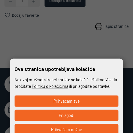
Dodajte u košaricu
Dodaj u favorite
Ispis stranice
Ova stranica upotrebljava kolačiće
Na ovoj mrežnoj stranci koriste se kolačići. Molimo Vas da
Sigurna online kupovina
pročitate
Politiku o kolačićima
ili prilagodite postavke.
Potpuno zaštićeno i sigurno plaćanje
Prihvaćam sve
Beskamatno plaćanje
Različiti način plaćanja na rate bez kamata
Prilagodi
Prihvaćam nužne