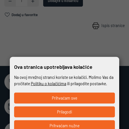
Dodajte u košaricu
Dodaj u favorite
Ispis stranice
Ova stranica upotrebljava kolačiće
Na ovoj mrežnoj stranci koriste se kolačići. Molimo Vas da
Sigurna online kupovina
pročitate
Politiku o kolačićima
ili prilagodite postavke.
Potpuno zaštićeno i sigurno plaćanje
Prihvaćam sve
Beskamatno plaćanje
Različiti način plaćanja na rate bez kamata
Prilagodi
Prihvaćam nužne