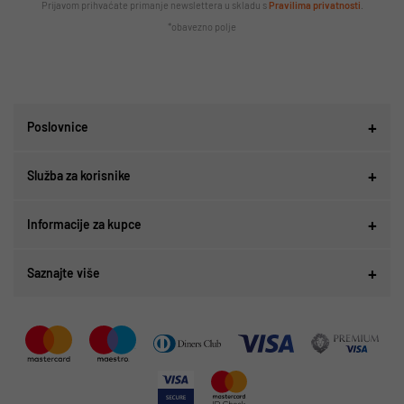
Prijavom prihvaćate primanje newslettera u skladu s
Pravilima privatnosti
.
*obavezno polje
Poslovnice
Služba za korisnike
Informacije za kupce
Saznajte više