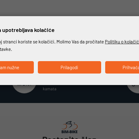
 upotrebljava kolačiće
 stranci koriste se kolačići. Molimo Vas da pročitate
Politiku o kolači
stavke.
ćam nužne
Prilagodi
Prihvać
Beskamatno plaćanje
Različiti način plaćanja na rate bez
kamata