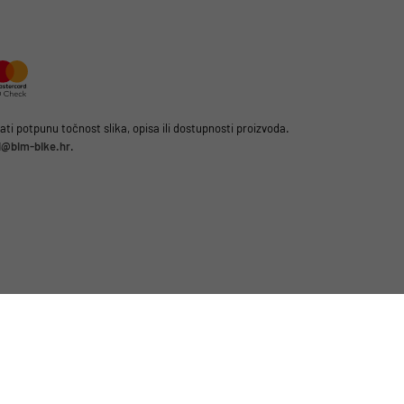
i potpunu točnost slika, opisa ili dostupnosti proizvoda.
li@bim-bike.hr
.