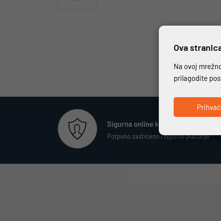
Ova stranica
Na ovoj mrežnoj
prilagodite po
Prihva
Sigurna online kupovina
Potpuno zaštićeno i sigurno plaćanje