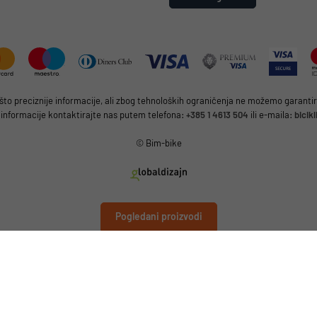
 preciznije informacije, ali zbog tehnoloških ograničenja ne možemo garantirat
 informacije kontaktirajte nas putem telefona:
+385 1 4613 504
ili e-maila:
bicik
© Bim-bike
Pogledani proizvodi