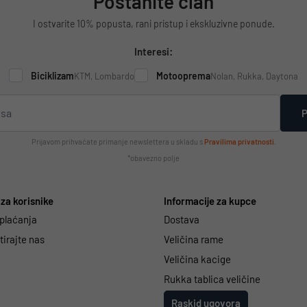
Postanite član
I ostvarite 10% popusta, rani pristup i ekskluzivne ponude.
Interesi:
Biciklizam
Motooprema
KTM, Lombardo
Nolan, Rukka, Daytona
P
Prijavom prihvaćate primanje newslettera u skladu s
Pravilima privatnosti
.
*obavezno polje
za korisnike
Informacije za kupce
 plaćanja
Dostava
irajte nas
Veličina rame
Veličina kacige
Rukka tablica veličine
Raskid ugovora