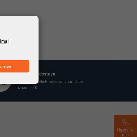
ćima
ili
am sve
Besplatna dostava
Vrijedi za cijelu Hrvatsku za narudžbe
iznad 100 €
Nazovite 
nas