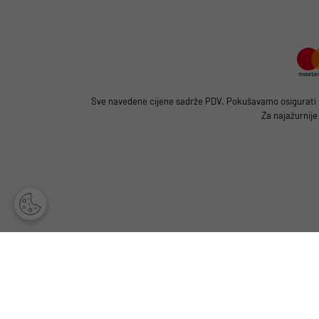
Sve navedene cijene sadrže PDV. Pokušavamo osigurati što
Za najažurnije