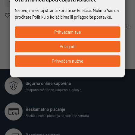
Dodajte u košaricu
Na ovoj mrežnoj stranci koriste se kolačići. Molimo Vas da
Dodaj u favorite
pročitate
Politiku o kolačićima
ili prilagodite postavke.
Ispis stranice
Prihvaćam sve
Prilagodi
Prihvaćam nužne
Sigurna online kupovina
Potpuno zaštićeno i sigurno plaćanje
Beskamatno plaćanje
Različiti način plaćanja na rate bez kamata