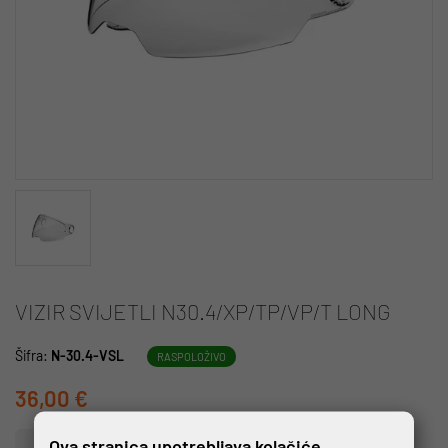
VIZIR SVIJETLI N30.4/XP/TP/VP/T LONG
Šifra:
N-30.4-VSL
RASPOLOŽIVO
36,00 €
Ova stranica upotrebljava kolačiće