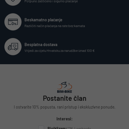
Potpuno zaštićeno i sigurno plaćanje
Beskamatno plaćanje
Različiti način plaćanja na rate bez kamata
Besplatna dostava
Vrijedi za cijelu Hrvatsku za narudžbe iznad 100 €
Postanite član
I ostvarite 10% popusta, rani pristup i ekskluzivne ponude.
Interesi:
Biciklizam
KTM, Lombardo