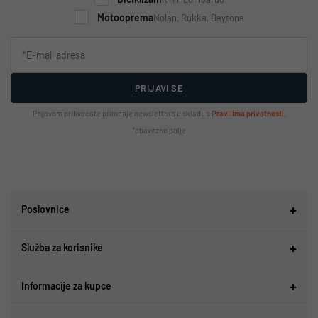
Motooprema
Nolan, Rukka, Daytona
PRIJAVI SE
Prijavom prihvaćate primanje newslettera u skladu s
Pravilima privatnosti
.
*obavezno polje
Poslovnice
Služba za korisnike
Informacije za kupce