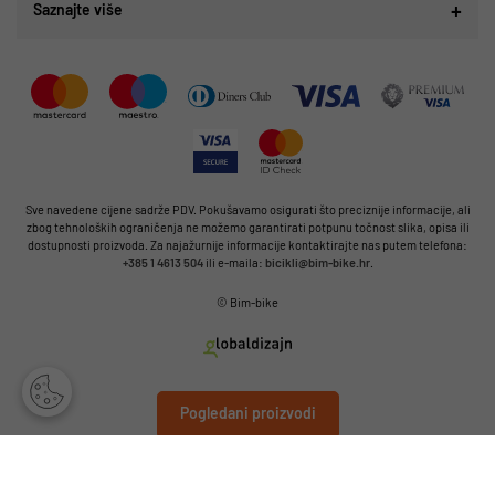
Saznajte više
Sve navedene cijene sadrže PDV. Pokušavamo osigurati što preciznije informacije, ali
zbog tehnoloških ograničenja ne možemo garantirati potpunu točnost slika, opisa ili
dostupnosti proizvoda. Za najažurnije informacije kontaktirajte nas putem telefona:
+385 1 4613 504
ili e-maila:
bicikli@bim-bike.hr
.
© Bim-bike
Pogledani proizvodi