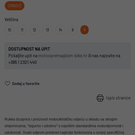
CRNO/Ž
Veličina
10
11
12
13
14
8
9
DOSTUPNOST NA UPIT
Pošaljite upit na
motooprema@bim-bike.hr
ili nas nazovite na
+385 1 2321 440
Dodaj u favorite
Ispis stranice
Rukka dizajnira i proizvodi motociklističku odjeću u skladu sa strogim
smjernicama, "sigurno i udobno" s najvišim standardima vodootpornosti i
udobnosti.
Svaki odjevni predmet najbolje funkcionira u svojoj specifičnoj