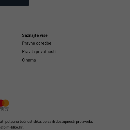
Saznajte više
Pravne odredbe
Pravila privatnosti
O nama
i potpunu točnost slika, opisa ili dostupnosti proizvoda.
li@bim-bike.hr
.