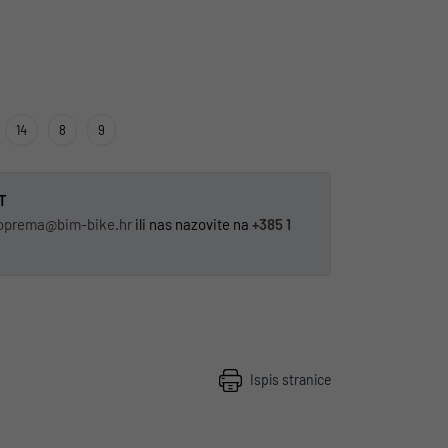
14
8
9
T
oprema@bim-bike.hr
ili nas nazovite na
+385 1
Ispis stranice