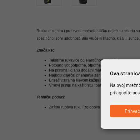
Rukka dizajnira i proizvodi motociklističku odjeću u skladu 
specifičnoj zoni udobnosti Bilo vruće ili hladno, kiša ili sunce
Značajke:
Tekstilne rukavice od elastičnog materijala.
Potpuno vodootporne, otporne na vjetar i prozračne
Na prstima i dlanu dodatni materijal za bolje prianjan
Ova stranica
Najbolji osjećaj prianjanja zahvaljujući GORE-TEX® G
Brisač vizira na lijevom kažiprstu
Na ovoj mrežnoj
Vrhovi prstiju na kažiprstu i palcu dizajnirani za korišt
prilagodite po
Tehnički podaci:
Zaštita rubova ruku i zglobova
Prihva