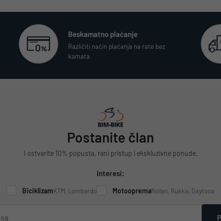
Beskamatno plaćanje
Različiti način plaćanja na rate bez
kamata
Postanite član
I ostvarite 10% popusta, rani pristup i ekskluzivne ponude.
Interesi:
Biciklizam
Motooprema
KTM, Lombardo
Nolan, Rukka, Daytona
P