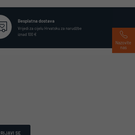
Besplatna dostava
Vrijedi za cijelu Hrvatsku za narudžbe
iznad 100 €
Nazovite 
nas
RIJAVI SE