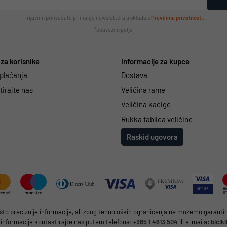
Prijavom prihvaćate primanje newslettera u skladu s
Pravilima privatnosti
.
*obavezno polje
za korisnike
Informacije za kupce
 plaćanja
Dostava
irajte nas
Veličina rame
Veličina kacige
Rukka tablica veličine
Raskid ugovora
 preciznije informacije, ali zbog tehnoloških ograničenja ne možemo garantirat
 informacije kontaktirajte nas putem telefona:
+385 1 4613 504
ili e-maila:
bicik