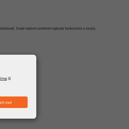
 udobnosti.
Svaki odjevni predmet najbolje funkcionira u svojoj
ćima
ili
am sve