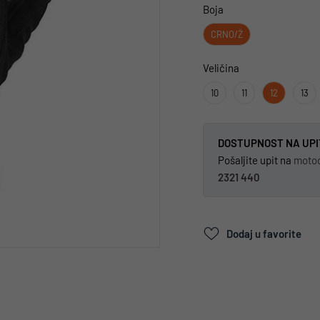
Boja
CRNO/Ž
Veličina
10
11
12
13
DOSTUPNOST NA UPI
Pošaljite upit na
moto
2321 440
Dodaj u favorite