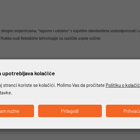
sa strogim smjernicama, "sigurno i udobno" s najvišim standardima vodootpornosti i
, Rukka nudi fleksibilne tehnologije za različite uvjete vožnje
je
 upotrebljava kolačiće
ore Grip tehnologiji.
 stranci koriste se kolačići. Molimo Vas da pročitate
Politiku o kolači
enje zaslona osjetljivih na dodir
stavke.
ćam nužne
Prilagodi
Prihvać