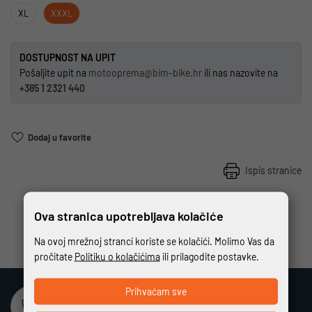
XL
XXXL
DOSTUPNOST NA UPIT
Pošaljite upit na
motooprema@bim-bike.hr
ili nas nazovite na
+385 1 2321 440
Dodaj u favorite
Ispis stranice
Ova stranica upotrebljava kolačiće
Na ovoj mrežnoj stranci koriste se kolačići. Molimo Vas da
pročitate
Politiku o kolačićima
ili prilagodite postavke.
Prihvaćam sve
Sigurna online kupovina