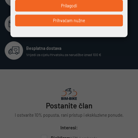
Potpuno zaštićeno i sigurno plaćanje
Prilagodi
Prihvaćam nužne
Beskamatno plaćanje
Različiti način plaćanja na rate bez kamata
Besplatna dostava
Vrijedi za cijelu Hrvatsku za narudžbe iznad 100 €
Postanite član
I ostvarite 10% popusta, rani pristup i ekskluzivne ponude.
Interesi: