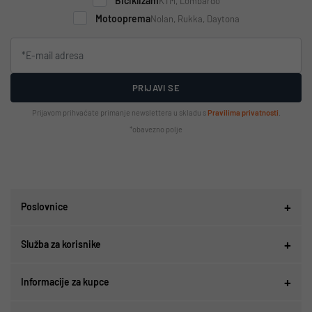
Biciklizam
KTM, Lombardo
Motooprema
Nolan, Rukka, Daytona
PRIJAVI SE
Prijavom prihvaćate primanje newslettera u skladu s
Pravilima privatnosti
.
*obavezno polje
Poslovnice
Služba za korisnike
Informacije za kupce