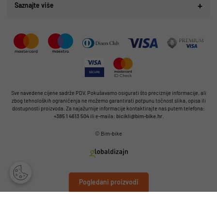
Saznajte više
Sve navedene cijene sadrže PDV. Pokušavamo osigurati što preciznije informacije, ali
zbog tehnoloških ograničenja ne možemo garantirati potpunu točnost slika, opisa ili
dostupnosti proizvoda. Za najažurnije informacije kontaktirajte nas putem telefona:
+385 1 4613 504
ili e-maila:
bicikli@bim-bike.hr
.
© Bim-bike
Pogledani proizvodi