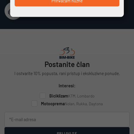
Prihvaćam nužne
Besplatna dostava
Vrijedi za cijelu Hrvatsku za narudžbe iznad 100 €
Postanite član
I ostvarite 10% popusta, rani pristup i ekskluzivne ponude.
Interesi:
Biciklizam
KTM, Lombardo
Motooprema
Nolan, Rukka, Daytona
PRIJAVI SE