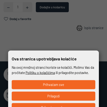
Dodajte u košaricu
Dodaj u favorite
Ispis stranice
Ova stranica upotrebljava kolačiće
Na ovoj mrežnoj stranci koriste se kolačići. Molimo Vas da
pročitate
Politiku o kolačićima
ili prilagodite postavke.
Sigurna online kupovina
Potpuno zaštićeno i sigurno plaćanje
Prihvaćam sve
Beskamatno plaćanje
Prilagodi
Različiti način plaćanja na rate bez kamata