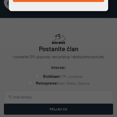
Besplatna dostava
Vrijedi za cijelu Hrvatsku za narudžbe iznad 100 €
Postanite član
I ostvarite 10% popusta, rani pristup i ekskluzivne ponude.
Interesi:
Biciklizam
KTM, Lombardo
Motooprema
Nolan, Rukka, Daytona
PRIJAVI SE