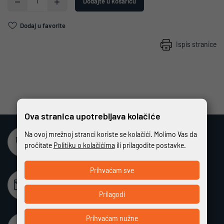
Dodajte u košaricu
Dodaj u favorite
Ispis stranice
Ova stranica upotrebljava kolačiće
Na ovoj mrežnoj stranci koriste se kolačići. Molimo Vas da
Sigurna online kupovina
pročitate
Politiku o kolačićima
ili prilagodite postavke.
Potpuno zaštićeno i sigurno plaćanje
Prihvaćam sve
Beskamatno plaćanje
Različiti način plaćanja na rate bez kamata
Prilagodi
Prihvaćam nužne