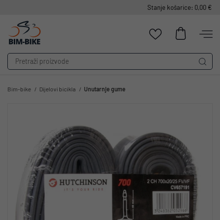
Stanje košarice: 0,00 €
Bim-bike
Dijelovi bicikla
Unutarnje gume