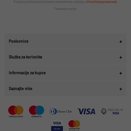
Prijavom prihvaćate primanje newslettera u skladu s
Pravilima privatnosti
.
*obavezno polje
Poslovnice
Služba za korisnike
Informacije za kupce
Saznajte više