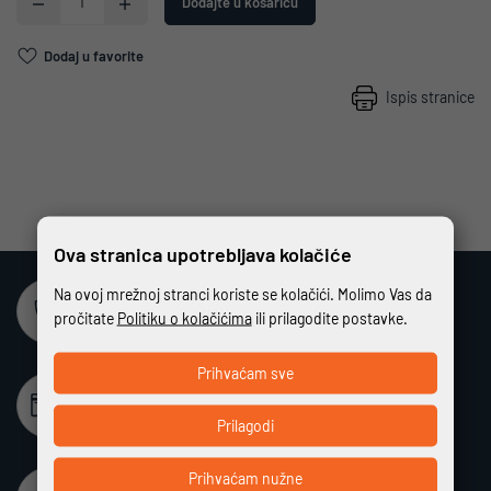
Dodajte u košaricu
Dodaj u favorite
Ispis stranice
Ova stranica upotrebljava kolačiće
Na ovoj mrežnoj stranci koriste se kolačići. Molimo Vas da
Sigurna online kupovina
pročitate
Politiku o kolačićima
ili prilagodite postavke.
Potpuno zaštićeno i sigurno plaćanje
Prihvaćam sve
Beskamatno plaćanje
Različiti način plaćanja na rate bez kamata
Prilagodi
Prihvaćam nužne