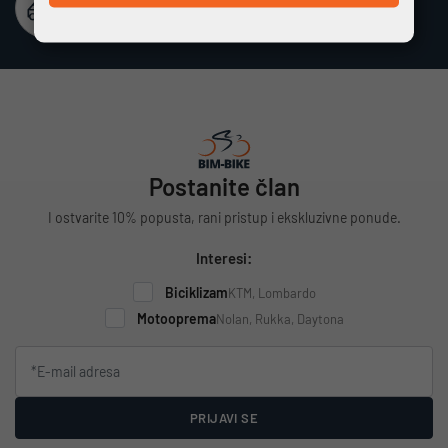
Besplatna dostava
Vrijedi za cijelu Hrvatsku za narudžbe iznad 100 €
Postanite član
I ostvarite 10% popusta, rani pristup i ekskluzivne ponude.
Interesi:
Biciklizam
KTM, Lombardo
Motooprema
Nolan, Rukka, Daytona
PRIJAVI SE