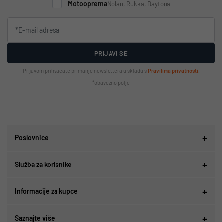
Motooprema
Nolan, Rukka, Daytona
PRIJAVI SE
Prijavom prihvaćate primanje newslettera u skladu s
Pravilima privatnosti
.
*obavezno polje
Poslovnice
Služba za korisnike
Informacije za kupce
Saznajte više