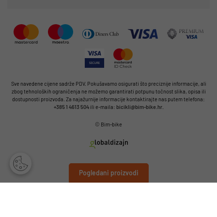
Sve navedene cijene sadrže PDV. Pokušavamo osigurati što preciznije informacije, ali
zbog tehnoloških ograničenja ne možemo garantirati potpunu točnost slika, opisa ili
dostupnosti proizvoda. Za najažurnije informacije kontaktirajte nas putem telefona:
+385 1 4613 504
ili e-maila:
bicikli@bim-bike.hr
.
© Bim-bike
Pogledani proizvodi