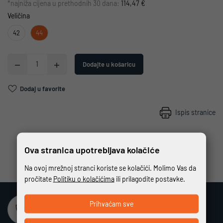
*najniža cijena u prethodnih 30 dana:
114,47 €
Veličina
42
44
Dodajte u košaricu
Dodaj u favorite
Ispis stranice
Ova stranica upotrebljava kolačiće
Na ovoj mrežnoj stranci koriste se kolačići. Molimo Vas da
pročitate
Politiku o kolačićima
ili prilagodite postavke.
Prihvaćam sve
Sigurna online kupovina
Potpuno zaštićeno i sigurno plaćanje