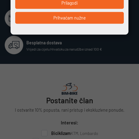
Prilagodi
Beskamatno plaćanje
Prihvaćam nužne
Različiti način plaćanja na rate bez kamata
Besplatna dostava
Vrijedi za cijelu Hrvatsku za narudžbe iznad 100 €
Postanite član
I ostvarite 10% popusta, rani pristup i ekskluzivne ponude.
Interesi:
Biciklizam
KTM, Lombardo