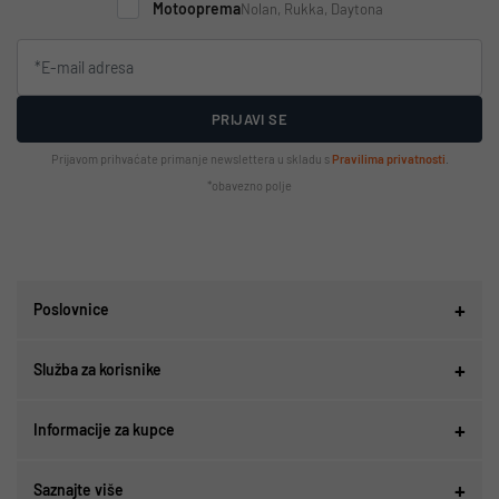
Motooprema
Nolan, Rukka, Daytona
PRIJAVI SE
Prijavom prihvaćate primanje newslettera u skladu s
Pravilima privatnosti
.
*obavezno polje
Poslovnice
Služba za korisnike
Informacije za kupce
Saznajte više