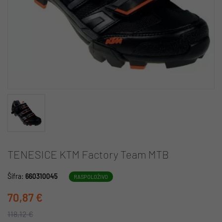
TENESICE KTM Factory Team MTB
Šifra:
660310045
RASPOLOŽIVO
70,87 €
118,12 €