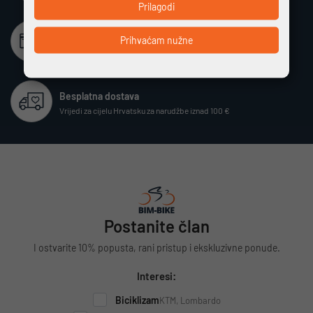
Prilagodi
Beskamatno plaćanje
Prihvaćam nužne
Različiti način plaćanja na rate bez kamata
Besplatna dostava
Vrijedi za cijelu Hrvatsku za narudžbe iznad 100 €
Postanite član
I ostvarite 10% popusta, rani pristup i ekskluzivne ponude.
Interesi:
Biciklizam
KTM, Lombardo