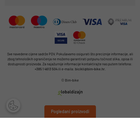
Sve navedene cijene sadrže PDV. Pokušavamo osigurati što preciznije informacije, ali
zbog tehnoloških ograničenja ne možemo garantirati potpunu točnost slika, opisa ili
dostupnosti proizvoda. Za najažurnije informacije kontaktirajte nas putem telefona:
+385 1 4613 504
ili e-maila:
bicikli@bim-bike.hr
.
© Bim-bike
Pogledani proizvodi