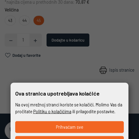
*najniža cijena u prethodnih 30 dana:
70,87 €
Veličina
43
44
45
Dodajte u košaricu
Dodaj u favorite
Ispis stranice
Ova stranica upotrebljava kolačiće
Na ovoj mrežnoj stranci koriste se kolačići. Molimo Vas da
pročitate
Politiku o kolačićima
ili prilagodite postavke.
Prihvaćam sve
Sigurna online kupovina
Potpuno zaštićeno i sigurno plaćanje