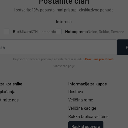
Postanite član
I ostvarite 10% popusta, rani pristup i ekskluzivne ponude.
Interesi:
Biciklizam
Motooprema
KTM, Lombardo
Nolan, Rukka, Daytona
P
Prijavom prihvaćate primanje newslettera u skladu s
Pravilima privatnosti
.
*obavezno polje
za korisnike
Informacije za kupce
 plaćanja
Dostava
irajte nas
Veličina rame
Veličina kacige
Rukka tablica veličine
Raskid ugovora