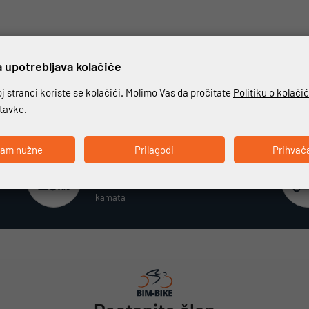
 upotrebljava kolačiće
 stranci koriste se kolačići. Molimo Vas da pročitate
Politiku o kolači
stavke.
ćam nužne
Prilagodi
Prihvać
Beskamatno plaćanje
Različiti način plaćanja na rate bez
kamata