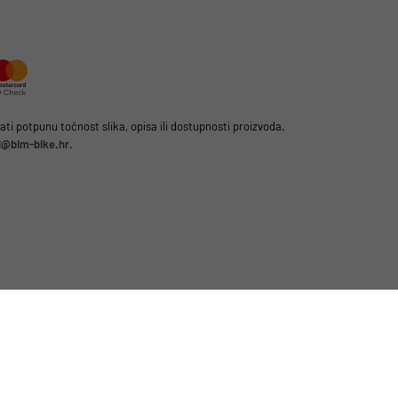
i potpunu točnost slika, opisa ili dostupnosti proizvoda.
li@bim-bike.hr
.