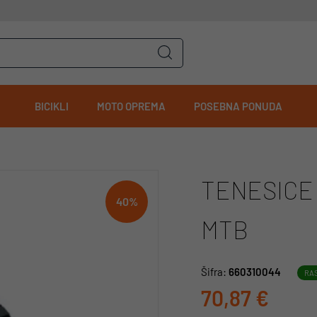
BICIKLI
MOTO OPREMA
POSEBNA PONUDA
TENESICE 
40%
MTB
Šifra:
660310044
RA
70,87 €