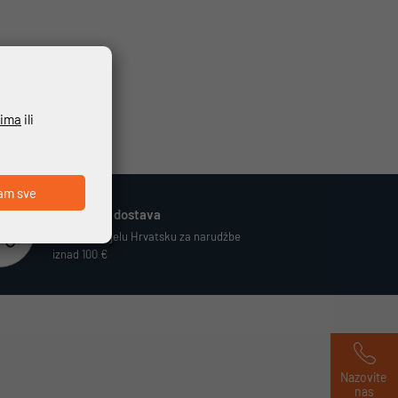
ćima
ili
am sve
Besplatna dostava
Vrijedi za cijelu Hrvatsku za narudžbe
iznad 100 €
Nazovite 
nas