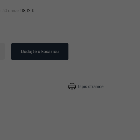
ih 30 dana:
118,12 €
Dodajte u košaricu
Ispis stranice