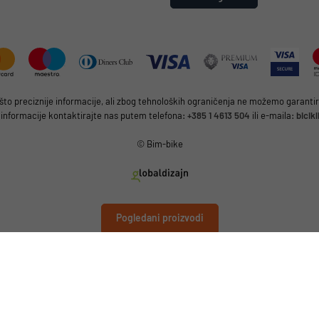
 preciznije informacije, ali zbog tehnoloških ograničenja ne možemo garantirat
 informacije kontaktirajte nas putem telefona:
+385 1 4613 504
ili e-maila:
bicik
© Bim-bike
Pogledani proizvodi