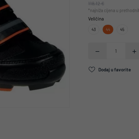
118,12 €
*najniža cijena u prethodn
Veličina
43
44
45
Dodaj u favorite