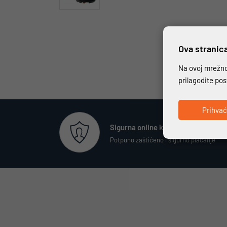
Ova stranica
Na ovoj mrežnoj
prilagodite po
Prihva
Sigurna online kupovina
Potpuno zaštićeno i sigurno plaćanje