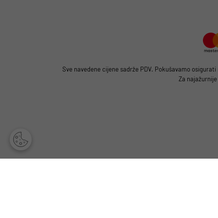
Sve navedene cijene sadrže PDV. Pokušavamo osigurati što
Za najažurnije