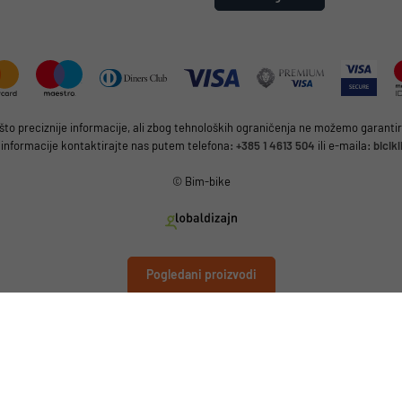
 preciznije informacije, ali zbog tehnoloških ograničenja ne možemo garantirat
 informacije kontaktirajte nas putem telefona:
+385 1 4613 504
ili e-maila:
bicik
© Bim-bike
Pogledani proizvodi