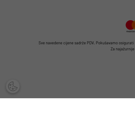
Sve navedene cijene sadrže PDV. Pokušavamo osigurati što
Za najažurnije