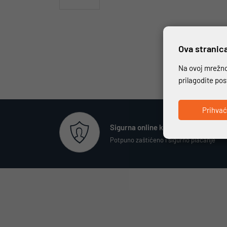
Ova stranica
Na ovoj mrežnoj
prilagodite po
Prihva
Sigurna online kupovina
Potpuno zaštićeno i sigurno plaćanje