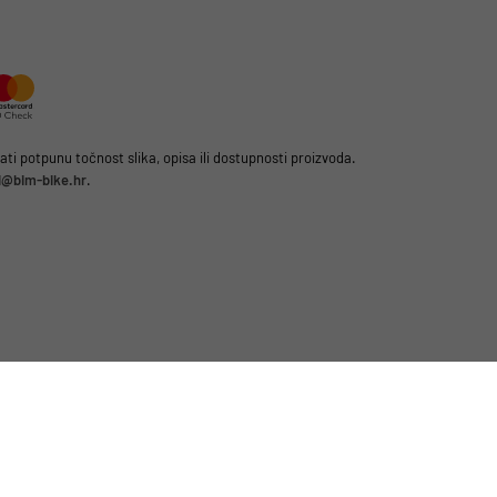
i potpunu točnost slika, opisa ili dostupnosti proizvoda.
li@bim-bike.hr
.