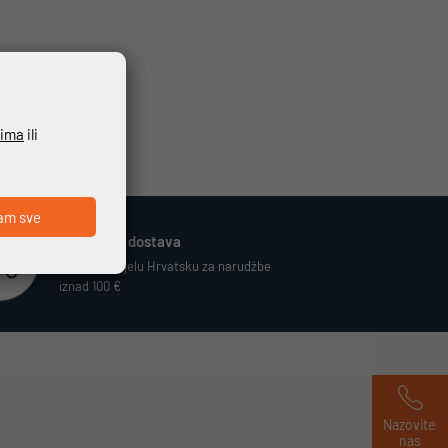
ćima
ili
am sve
Besplatna dostava
Vrijedi za cijelu Hrvatsku za narudžbe
iznad 100 €
Nazovite 
nas