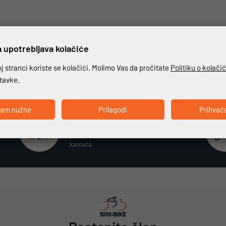
 upotrebljava kolačiće
 stranci koriste se kolačići. Molimo Vas da pročitate
Politiku o kolači
stavke.
ćam nužne
Prilagodi
Prihvać
Beskamatno plaćanje
Različiti način plaćanja na rate bez
kamata