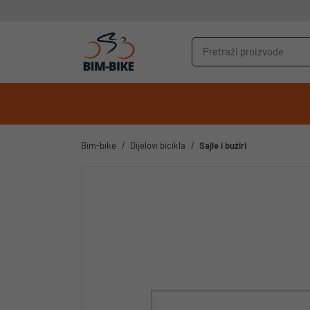
Bim-bike
Dijelovi bicikla
Sajle i bužiri