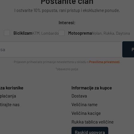
Postanite član
I ostvarite 10% popusta, rani pristup i ekskluzivne ponude.
Interesi:
Biciklizam
Motooprema
KTM, Lombardo
Nolan, Rukka, Daytona
P
Prijavom prihvaćate primanje newslettera u skladu s
Pravilima privatnosti
.
*obavezno polje
za korisnike
Informacije za kupce
 plaćanja
Dostava
irajte nas
Veličina rame
Veličina kacige
Rukka tablica veličine
Raskid ugovora