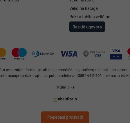
Veličina kacige
Rukka tablica veličine
Raskid ugovora
 preciznije informacije, ali zbog tehnoloških ograničenja ne možemo garantirat
 informacije kontaktirajte nas putem telefona:
+385 1 4613 504
ili e-maila:
bicik
© Bim-bike
Pogledani proizvodi