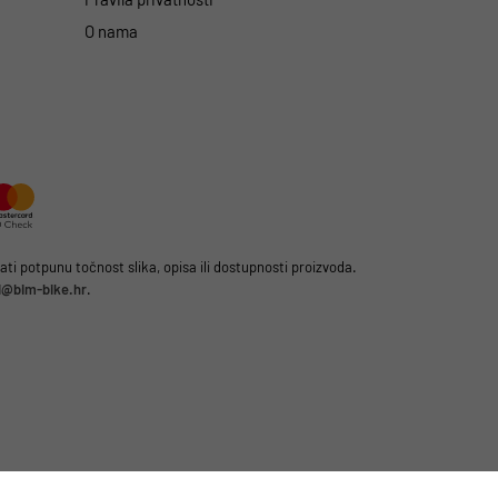
O nama
i potpunu točnost slika, opisa ili dostupnosti proizvoda.
li@bim-bike.hr
.