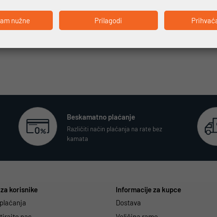
ćam nužne
Prilagodi
Prihvać
Beskamatno plaćanje
Različiti način plaćanja na rate bez
kamata
za korisnike
Informacije za kupce
 plaćanja
Dostava
irajte nas
Veličina rame