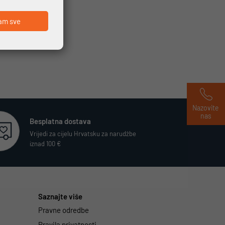
am sve
Nazovite 
nas
Besplatna dostava
Vrijedi za cijelu Hrvatsku za narudžbe
iznad 100 €
Saznajte više
Pravne odredbe
Pravila privatnosti