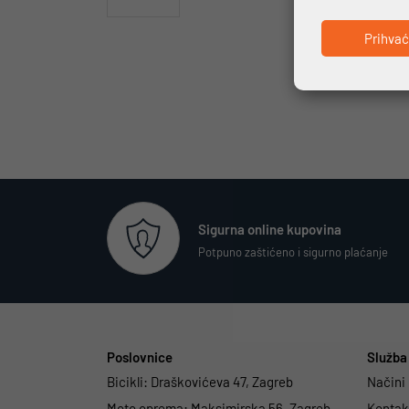
Prihva
Sigurna online kupovina
Potpuno zaštićeno i sigurno plaćanje
Poslovnice
Služba 
Bicikli:
Draškovićeva 47, Zagreb
Načini
Moto oprema:
Maksimirska 56, Zagreb
Kontakt