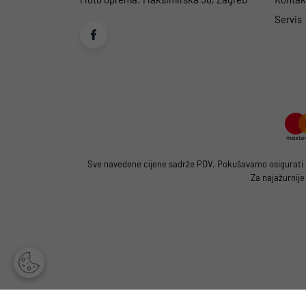
Servis
Sve navedene cijene sadrže PDV. Pokušavamo osigurati što
Za najažurnije