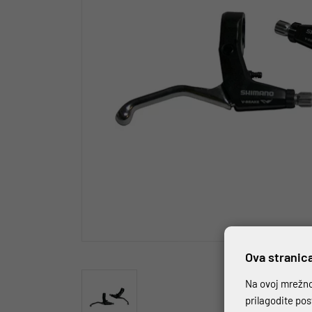
Ova stranica
Na ovoj mrežnoj
prilagodite po