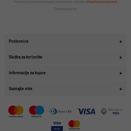
Prijavom prihvaćate primanje newslettera u skladu s
Pravilima privatnosti
.
*obavezno polje
Poslovnice
Služba za korisnike
Informacije za kupce
Saznajte više