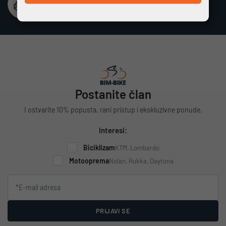
Besplatna dostava
Vrijedi za cijelu Hrvatsku za narudžbe iznad 100 €
Postanite član
I ostvarite 10% popusta, rani pristup i ekskluzivne ponude.
Interesi:
Biciklizam
KTM, Lombardo
Motooprema
Nolan, Rukka, Daytona
PRIJAVI SE