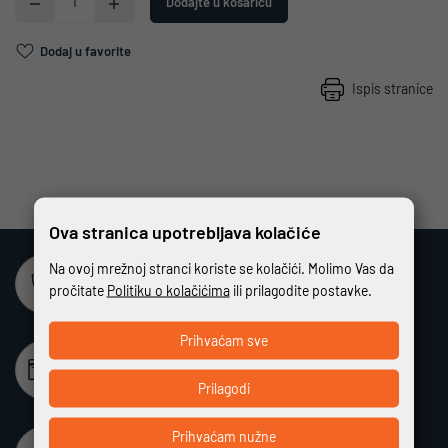
Dodajte u košaricu
Dodaj u favorite
Ispis stranice
Ova stranica upotrebljava kolačiće
Na ovoj mrežnoj stranci koriste se kolačići. Molimo Vas da
Sigurna online kupovina
pročitate
Politiku o kolačićima
ili prilagodite postavke.
Potpuno zaštićeno i sigurno plaćanje
Prihvaćam sve
Beskamatno plaćanje
Različiti način plaćanja na rate bez kamata
Prilagodi
Prihvaćam nužne