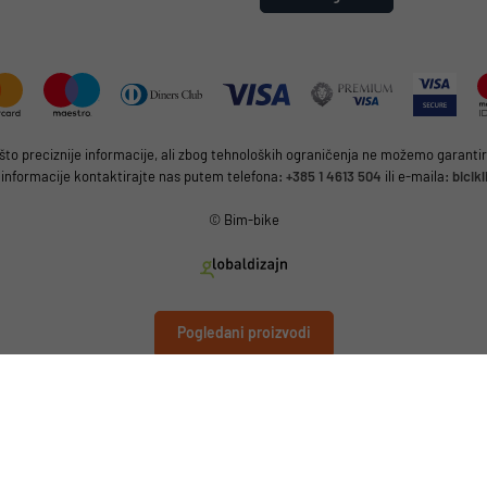
 preciznije informacije, ali zbog tehnoloških ograničenja ne možemo garantirat
 informacije kontaktirajte nas putem telefona:
+385 1 4613 504
ili e-maila:
bicik
© Bim-bike
Pogledani proizvodi