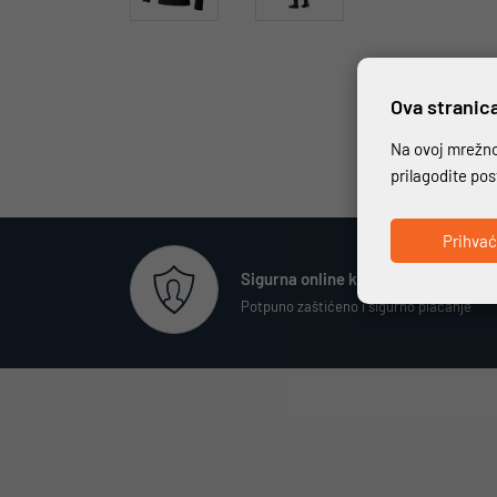
Ova stranica
Na ovoj mrežnoj
prilagodite po
Prihva
Sigurna online kupovina
Potpuno zaštićeno i sigurno plaćanje