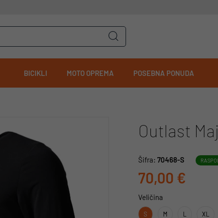
BICIKLI
MOTO OPREMA
POSEBNA PONUDA
Outlast Maj
Šifra:
70468-S
RASPO
70,00 €
Veličina
S
M
L
XL