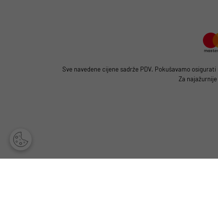
Sve navedene cijene sadrže PDV. Pokušavamo osigurati što
Za najažurnije