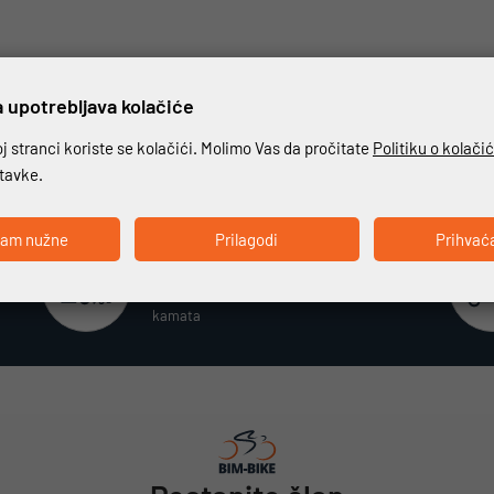
 upotrebljava kolačiće
 stranci koriste se kolačići. Molimo Vas da pročitate
Politiku o kolači
stavke.
ćam nužne
Prilagodi
Prihvać
Beskamatno plaćanje
Različiti način plaćanja na rate bez
kamata