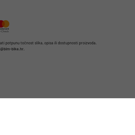
i potpunu točnost slika, opisa ili dostupnosti proizvoda.
li@bim-bike.hr
.