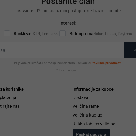
Postanite član
I ostvarite 10% popusta, rani pristup i ekskluzivne ponude.
Interesi:
Biciklizam
Motooprema
KTM, Lombardo
Nolan, Rukka, Daytona
P
Prijavom prihvaćate primanje newslettera u skladu s
Pravilima privatnosti
.
*obavezno polje
za korisnike
Informacije za kupce
 plaćanja
Dostava
irajte nas
Veličina rame
Veličina kacige
Rukka tablica veličine
Raskid ugovora