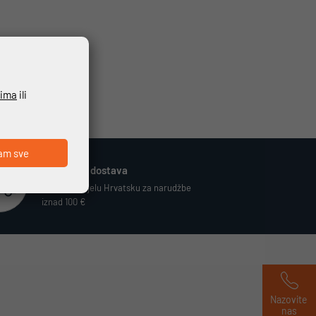
ćima
ili
am sve
Besplatna dostava
Vrijedi za cijelu Hrvatsku za narudžbe
iznad 100 €
Nazovite 
nas