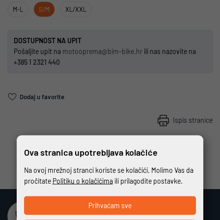
M-L
S/M
XL/XXL
DOSTUPNOST NA UPIT
Pošaljite upit na
motooprema@bim-bike.hr
ili nas nazovite na
+385 1 2321 440
Dodaj u favorite
Ispis stranice
Ova stranica upotrebljava kolačiće
Na ovoj mrežnoj stranci koriste se kolačići. Molimo Vas da
pročitate
Politiku o kolačićima
ili prilagodite postavke.
Prihvaćam sve
Sigurna online kupovina