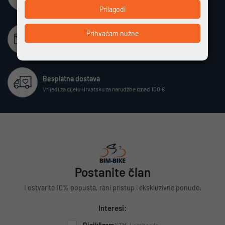
Potpuno zaštićeno i sigurno plaćanje
Prilagodi
Prihvaćam nužne
Beskamatno plaćanje
Različiti način plaćanja na rate bez kamata
Besplatna dostava
Vrijedi za cijelu Hrvatsku za narudžbe iznad 100 €
Postanite član
I ostvarite 10% popusta, rani pristup i ekskluzivne ponude.
Interesi: