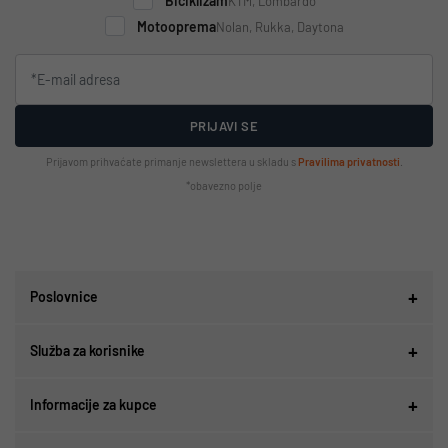
Biciklizam
KTM, Lombardo
Motooprema
Nolan, Rukka, Daytona
PRIJAVI SE
Prijavom prihvaćate primanje newslettera u skladu s
Pravilima privatnosti
.
*obavezno polje
Poslovnice
Služba za korisnike
Informacije za kupce