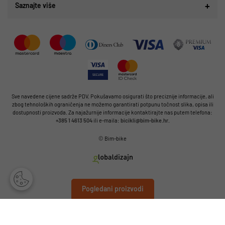
Saznajte više
Sve navedene cijene sadrže PDV. Pokušavamo osigurati što preciznije informacije, ali
zbog tehnoloških ograničenja ne možemo garantirati potpunu točnost slika, opisa ili
dostupnosti proizvoda. Za najažurnije informacije kontaktirajte nas putem telefona:
+385 1 4613 504
ili e-maila:
bicikli@bim-bike.hr
.
© Bim-bike
Pogledani proizvodi