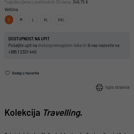
*najniža cijena u prethodnih 30 dana:
346,75 €
Veličina
S
M
L
XL
XXL
DOSTUPNOST NA UPIT
Pošaljite upit na
motooprema@bim-bike.hr
ili nas nazovite na
+385 1 2321 440
Dodaj u favorite
Ispis stranice
Kolekcija
Travelling
.