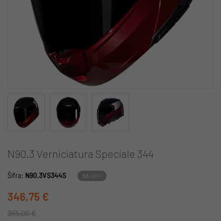
N90.3 Verniciatura Speciale 344
Šifra:
N90.3VS344S
NA UPIT
346,75 €
365,00 €