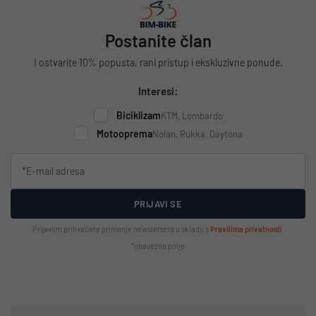
Postanite član
I ostvarite 10% popusta, rani pristup i ekskluzivne ponude.
Interesi:
Biciklizam
KTM, Lombardo
Motooprema
Nolan, Rukka, Daytona
PRIJAVI SE
Prijavom prihvaćate primanje newslettera u skladu s
Pravilima privatnosti
.
*obavezno polje