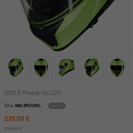
N80.8 Mivedi No.329
Šifra:
N80.8MI329XL
NA UPIT
225,00 €
250,00 €