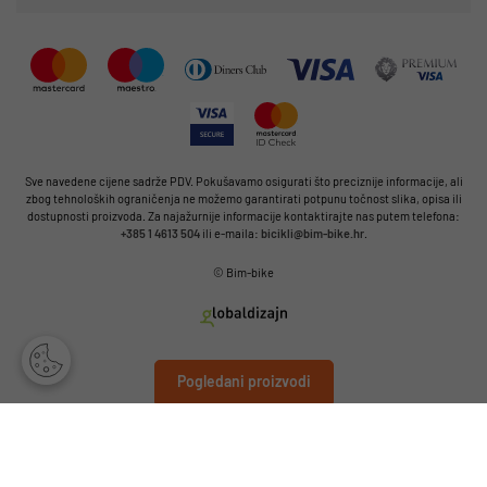
Sve navedene cijene sadrže PDV. Pokušavamo osigurati što preciznije informacije, ali
zbog tehnoloških ograničenja ne možemo garantirati potpunu točnost slika, opisa ili
dostupnosti proizvoda. Za najažurnije informacije kontaktirajte nas putem telefona:
+385 1 4613 504
ili e-maila:
bicikli@bim-bike.hr
.
© Bim-bike
Pogledani proizvodi