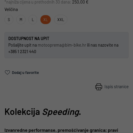
*najniža cijena u prethodnih 30 dana:
250,00 €
Veličina
S
M
L
XL
XXL
DOSTUPNOST NA UPIT
Pošaljite upit na
motooprema@bim-bike.hr
ili nas nazovite na
+385 1 2321 440
Dodaj u favorite
Ispis stranice
Kolekcija
Speeding
.
Izvanredne performanse, premošćivanje granica; pravi