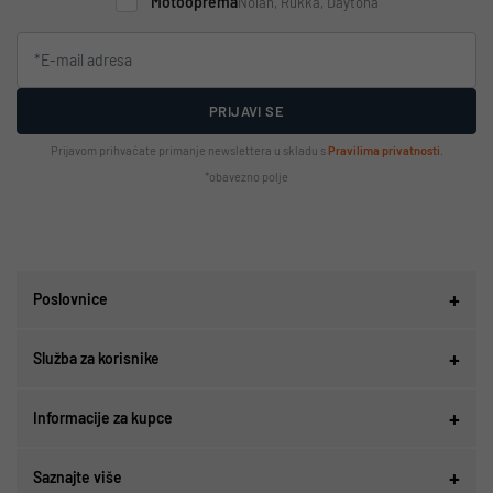
Motooprema
Nolan, Rukka, Daytona
PRIJAVI SE
Prijavom prihvaćate primanje newslettera u skladu s
Pravilima privatnosti
.
*obavezno polje
Poslovnice
Služba za korisnike
Informacije za kupce
Saznajte više