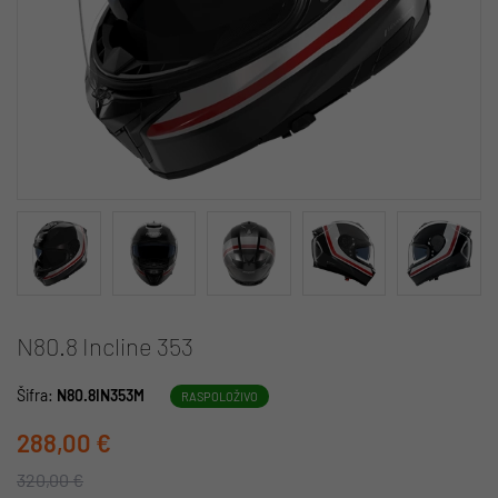
N80.8 Incline 353
Šifra:
N80.8IN353M
RASPOLOŽIVO
288,00 €
320,00 €