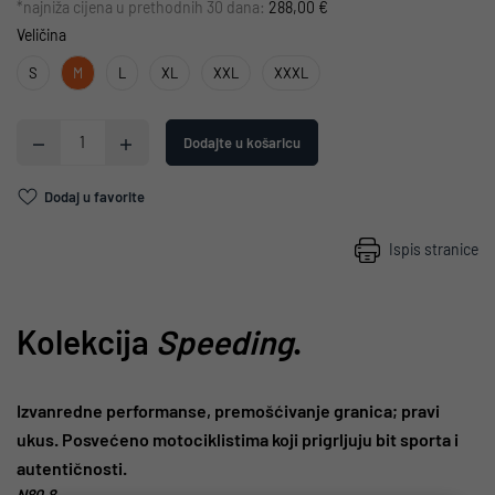
*najniža cijena u prethodnih 30 dana:
288,00 €
Veličina
S
M
L
XL
XXL
XXXL
Dodajte u košaricu
Dodaj u favorite
Ispis stranice
Kolekcija
Speeding
.
Izvanredne performanse, premošćivanje granica; pravi
ukus. Posvećeno motociklistima koji prigrljuju bit sporta i
autentičnosti.
N80.8