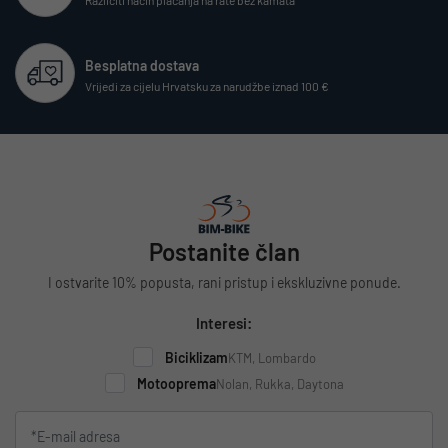
Besplatna dostava
Vrijedi za cijelu Hrvatsku za narudžbe iznad 100 €
Postanite član
I ostvarite 10% popusta, rani pristup i ekskluzivne ponude.
Interesi:
Biciklizam
KTM, Lombardo
Motooprema
Nolan, Rukka, Daytona