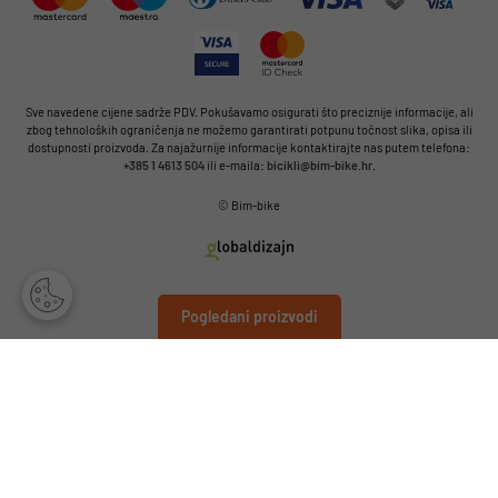
Sve navedene cijene sadrže PDV. Pokušavamo osigurati što preciznije informacije, ali
zbog tehnoloških ograničenja ne možemo garantirati potpunu točnost slika, opisa ili
dostupnosti proizvoda. Za najažurnije informacije kontaktirajte nas putem telefona:
+385 1 4613 504
ili e-maila:
bicikli@bim-bike.hr
.
© Bim-bike
Pogledani proizvodi