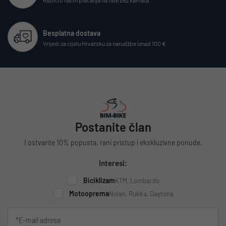
Besplatna dostava
Vrijedi za cijelu Hrvatsku za narudžbe iznad 100 €
Postanite član
I ostvarite 10% popusta, rani pristup i ekskluzivne ponude.
Interesi:
Biciklizam
KTM, Lombardo
Motooprema
Nolan, Rukka, Daytona