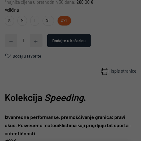
*najniža cijena u prethodnih 30 dana:
288,00 €
Veličina
S
M
L
XL
XXL
Dodajte u košaricu
Dodaj u favorite
Ispis stranice
Kolekcija
Speeding
.
Izvanredne performanse, premošćivanje granica; pravi
ukus. Posvećeno motociklistima koji prigrljuju bit sporta i
autentičnosti.
N80.8