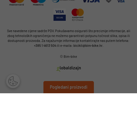
Sve navedene cijene sadrže PDV. Pokušavamo osigurati što preciznije informacije, ali
zbog tehnoloških ograničenja ne možemo garantirati potpunu točnost slika, opisa ili
dostupnosti proizvoda. Za najažurnije informacije kontaktirajte nas putem telefona:
+385 1 4613 504
ili e-maila:
bicikli@bim-bike.hr
.
© Bim-bike
Pogledani proizvodi