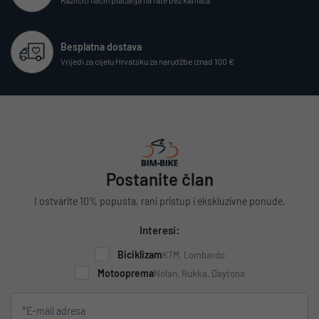
Besplatna dostava
Vrijedi za cijelu Hrvatsku za narudžbe iznad 100 €
Postanite član
I ostvarite 10% popusta, rani pristup i ekskluzivne ponude.
Interesi:
Biciklizam
KTM, Lombardo
Motooprema
Nolan, Rukka, Daytona