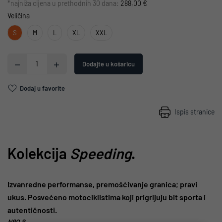
*najniža cijena u prethodnih 30 dana:
288,00 €
Veličina
S
M
L
XL
XXL
Dodajte u košaricu
Dodaj u favorite
Ispis stranice
Kolekcija
Speeding
.
Izvanredne performanse, premošćivanje granica; pravi
ukus. Posvećeno motociklistima koji prigrljuju bit sporta i
autentičnosti.
N80.8