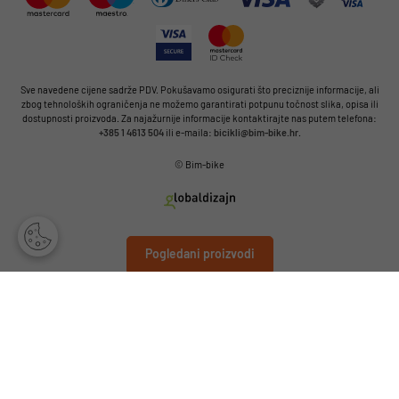
Sve navedene cijene sadrže PDV. Pokušavamo osigurati što preciznije informacije, ali
zbog tehnoloških ograničenja ne možemo garantirati potpunu točnost slika, opisa ili
dostupnosti proizvoda. Za najažurnije informacije kontaktirajte nas putem telefona:
+385 1 4613 504
ili e-maila:
bicikli@bim-bike.hr
.
© Bim-bike
Pogledani proizvodi