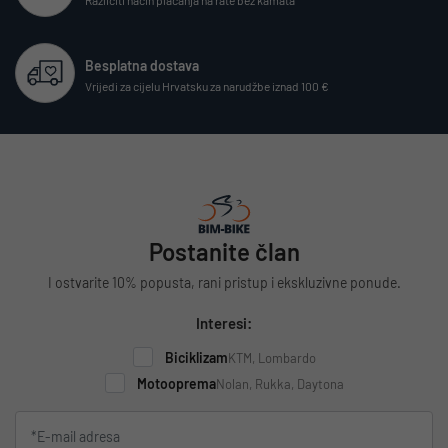
Besplatna dostava
Vrijedi za cijelu Hrvatsku za narudžbe iznad 100 €
Postanite član
I ostvarite 10% popusta, rani pristup i ekskluzivne ponude.
Interesi:
Biciklizam
KTM, Lombardo
Motooprema
Nolan, Rukka, Daytona