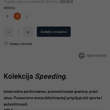
*najniža cijena u prethodnih 30 dana:
250,00 €
Veličina
S
M
L
Dodajte u košaricu
Dodaj u favorite
Ispis stranice
Kolekcija
Speeding
.
Izvanredne performanse, premošćivanje granica; pravi
ukus. Posvećeno motociklistima koji prigrljuju bit sporta i
autentičnosti.
N80.8