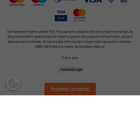
Sve navedene cijene sadrže PDV. Pokušavamo osigurati što preciznije informacije, ali
zbog tehnoloških ograničenja ne možemo garantirati potpunu točnost slika, opisa ili
dostupnosti proizvoda. Za najažurnije informacije kontaktirajte nas putem telefona:
+385 1 4613 504
ili e-maila:
bicikli@bim-bike.hr
.
© Bim-bike
Pogledani proizvodi