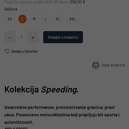
*najniža cijena u prethodnih 30 dana:
256,50 €
Veličina
XS
S
M
L
XL
XXL
Dodajte u košaricu
Dodaj u favorite
Ispis stranice
Kolekcija
Speeding
.
Izvanredne performanse, premošćivanje granica; pravi
ukus. Posvećeno motociklistima koji prigrljuju bit sporta i
autentičnosti.
N60.6 SPORT