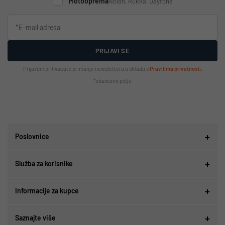
Motooprema
Nolan, Rukka, Daytona
PRIJAVI SE
Prijavom prihvaćate primanje newslettera u skladu s
Pravilima privatnosti
.
*obavezno polje
Poslovnice
Služba za korisnike
Informacije za kupce
Saznajte više