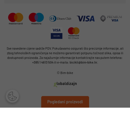
Sve navedene cijene sadrže PDV. Pokušavamo osigurati što preciznije informacije, ali
zbog tehnoloških ograničenja ne možemo garantirati potpunu točnost slika, opisa ili
dostupnosti proizvoda. Za najažurnije informacije kontaktirajte nas putem telefona:
+385 1 4613 504
ili e-maila:
bicikli@bim-bike.hr
.
© Bim-bike
Pogledani proizvodi