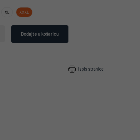
XL
XXXL
Dodajte u košaricu
Ispis stranice