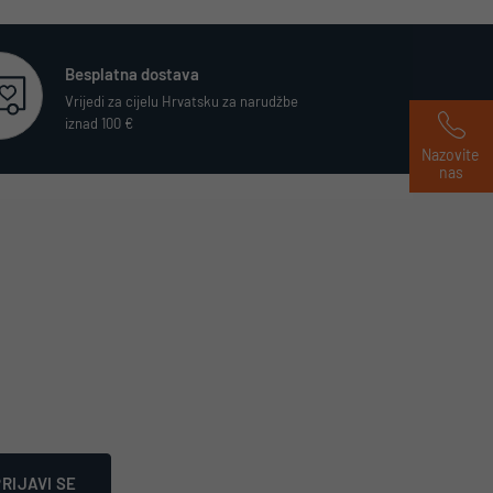
Besplatna dostava
Vrijedi za cijelu Hrvatsku za narudžbe
iznad 100 €
Nazovite 
nas
RIJAVI SE