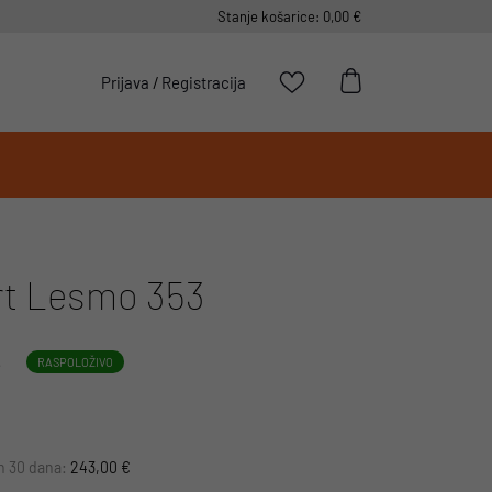
Stanje košarice: 0,00 €
Prijava
/
Registracija
rt Lesmo 353
L
RASPOLOŽIVO
ih 30 dana:
243,00 €