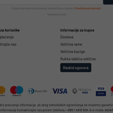
Prijavom prihvaćate primanje newslettera u skladu s
Pravilima privatnosti
.
*obavezno polje
za korisnike
Informacije za kupce
 plaćanja
Dostava
irajte nas
Veličina rame
Veličina kacige
Rukka tablica veličine
Raskid ugovora
 preciznije informacije, ali zbog tehnoloških ograničenja ne možemo garantirat
 informacije kontaktirajte nas putem telefona:
+385 1 4613 504
ili e-maila:
bicik