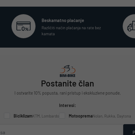
Beskamatno plaćanje
Različiti način plaćanja na rate bez
kamata
Postanite član
I ostvarite 10% popusta, rani pristup i ekskluzivne ponude.
Interesi:
Biciklizam
Motooprema
KTM, Lombardo
Nolan, Rukka, Daytona
P