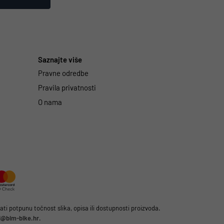
Saznajte više
Pravne odredbe
Pravila privatnosti
O nama
i potpunu točnost slika, opisa ili dostupnosti proizvoda.
li@bim-bike.hr
.