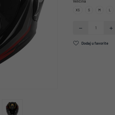
Veličina
XS
S
M
L
Dodaj u favorite