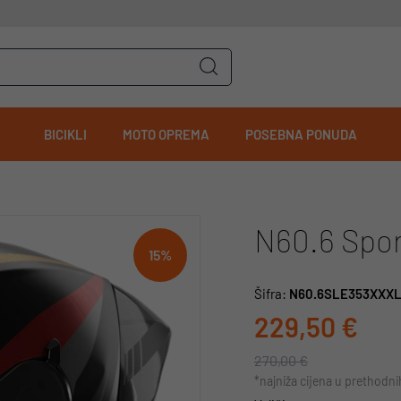
BICIKLI
MOTO OPREMA
POSEBNA PONUDA
N60.6 Spo
15%
Šifra:
N60.6SLE353XXX
229,50 €
270,00 €
*najniža cijena u prethodn