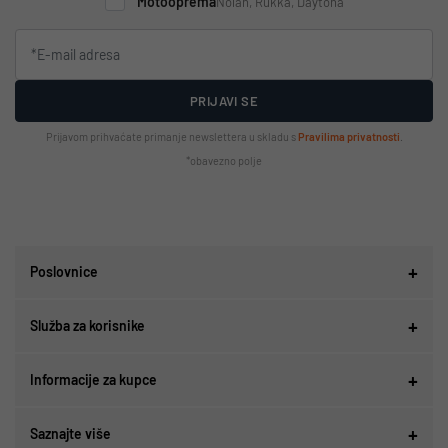
Motooprema
Nolan, Rukka, Daytona
PRIJAVI SE
Prijavom prihvaćate primanje newslettera u skladu s
Pravilima privatnosti
.
*obavezno polje
Poslovnice
Služba za korisnike
Informacije za kupce
Saznajte više