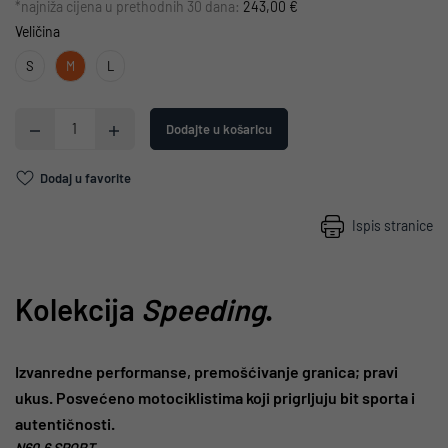
*najniža cijena u prethodnih 30 dana:
243,00 €
Veličina
S
M
L
Dodajte u košaricu
Dodaj u favorite
Ispis stranice
Kolekcija
Speeding
.
Izvanredne performanse, premošćivanje granica; pravi
ukus. Posvećeno motociklistima koji prigrljuju bit sporta i
autentičnosti.
N60.6 SPORT