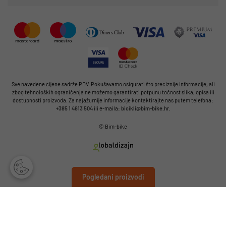
Sve navedene cijene sadrže PDV. Pokušavamo osigurati što preciznije informacije, ali
zbog tehnoloških ograničenja ne možemo garantirati potpunu točnost slika, opisa ili
dostupnosti proizvoda. Za najažurnije informacije kontaktirajte nas putem telefona:
+385 1 4613 504
ili e-maila:
bicikli@bim-bike.hr
.
© Bim-bike
Pogledani proizvodi