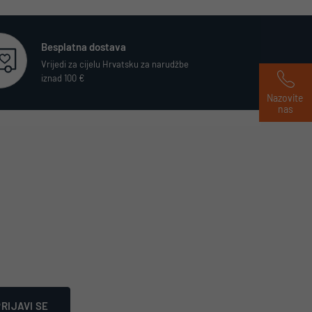
Besplatna dostava
Vrijedi za cijelu Hrvatsku za narudžbe
iznad 100 €
Nazovite 
nas
RIJAVI SE