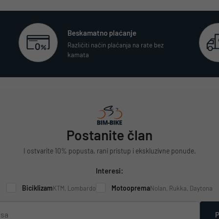
Beskamatno plaćanje
Različiti način plaćanja na rate bez
kamata
Postanite član
I ostvarite 10% popusta, rani pristup i ekskluzivne ponude.
Interesi:
Biciklizam
Motooprema
KTM, Lombardo
Nolan, Rukka, Daytona
P