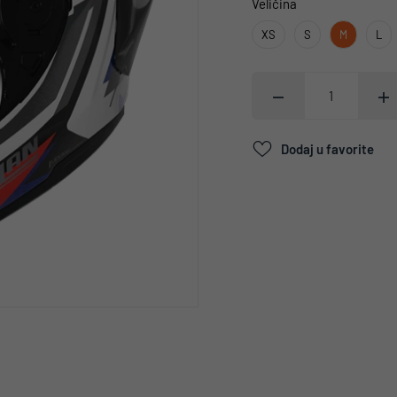
Veličina
XS
S
M
L
Dodaj u favorite