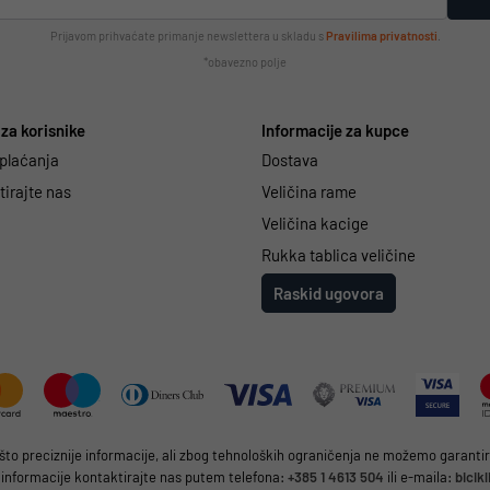
Prijavom prihvaćate primanje newslettera u skladu s
Pravilima privatnosti
.
*obavezno polje
za korisnike
Informacije za kupce
 plaćanja
Dostava
irajte nas
Veličina rame
Veličina kacige
Rukka tablica veličine
Raskid ugovora
 preciznije informacije, ali zbog tehnoloških ograničenja ne možemo garantirat
 informacije kontaktirajte nas putem telefona:
+385 1 4613 504
ili e-maila:
bicik