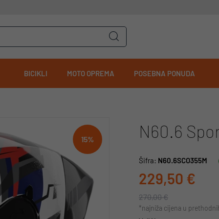
BICIKLI
MOTO OPREMA
POSEBNA PONUDA
N60.6 Spor
15%
Šifra:
N60.6SCO355M
229,50 €
270,00 €
*najniža cijena u prethodn