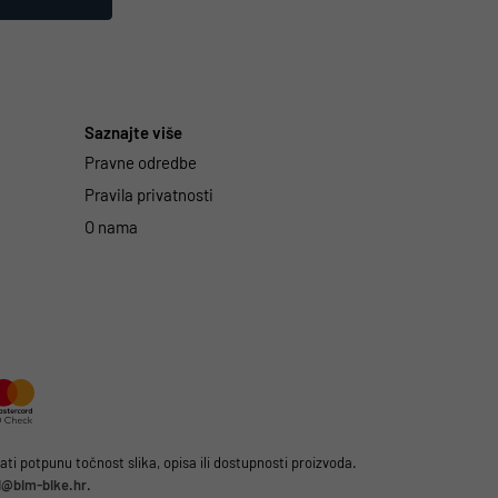
Saznajte više
Pravne odredbe
Pravila privatnosti
O nama
i potpunu točnost slika, opisa ili dostupnosti proizvoda.
li@bim-bike.hr
.