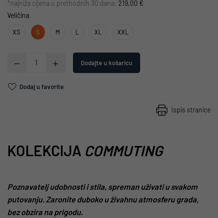
*najniža cijena u prethodnih 30 dana:
219,00 €
Veličina
XS
S
M
L
XL
XXL
Dodajte u košaricu
Dodaj u favorite
Ispis stranice
KOLEKCIJA
COMMUTING
Poznavatelj udobnosti i stila, spreman uživati ​​u svakom
putovanju. Zaronite duboko u živahnu atmosferu grada,
bez obzira na prigodu.