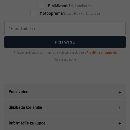
Biciklizam
KTM, Lombardo
Motooprema
Nolan, Rukka, Daytona
PRIJAVI SE
Prijavom prihvaćate primanje newslettera u skladu s
Pravilima privatnosti
.
*obavezno polje
Poslovnice
Služba za korisnike
Informacije za kupce