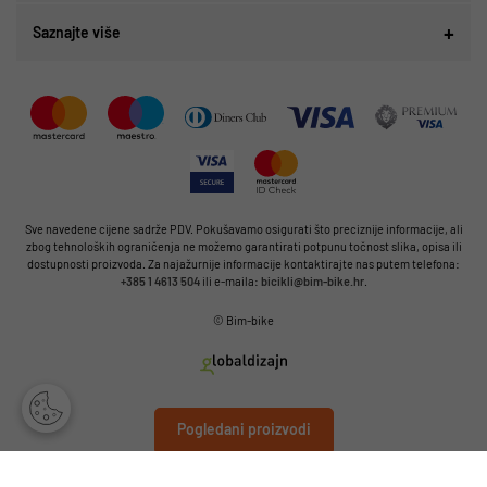
Saznajte više
Sve navedene cijene sadrže PDV. Pokušavamo osigurati što preciznije informacije, ali
zbog tehnoloških ograničenja ne možemo garantirati potpunu točnost slika, opisa ili
dostupnosti proizvoda. Za najažurnije informacije kontaktirajte nas putem telefona:
+385 1 4613 504
ili e-maila:
bicikli@bim-bike.hr
.
© Bim-bike
Pogledani proizvodi