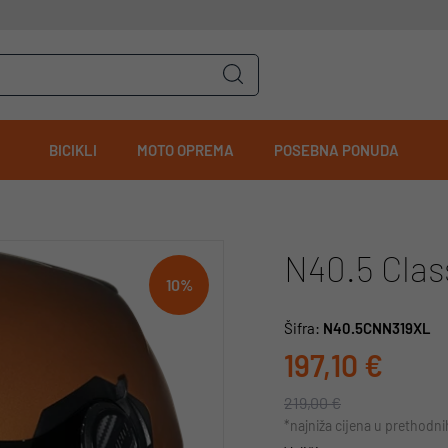
BICIKLI
MOTO OPREMA
POSEBNA PONUDA
N40.5 Clas
10%
Šifra:
N40.5CNN319XL
197,10 €
219,00 €
*najniža cijena u prethodn