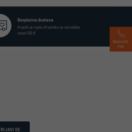
Besplatna dostava
Vrijedi za cijelu Hrvatsku za narudžbe
iznad 100 €
Nazovite 
nas
RIJAVI SE