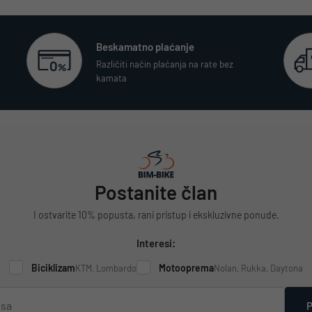
Beskamatno plaćanje
Različiti način plaćanja na rate bez
kamata
Postanite član
I ostvarite 10% popusta, rani pristup i ekskluzivne ponude.
Interesi:
Biciklizam
Motooprema
KTM, Lombardo
Nolan, Rukka, Daytona
P