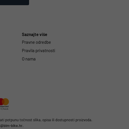
Saznajte više
Pravne odredbe
Pravila privatnosti
O nama
i potpunu točnost slika, opisa ili dostupnosti proizvoda.
li@bim-bike.hr
.