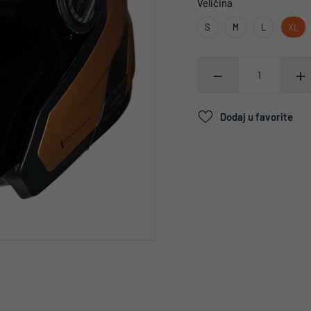
Veličina
S
M
L
XL
Dodaj u favorite