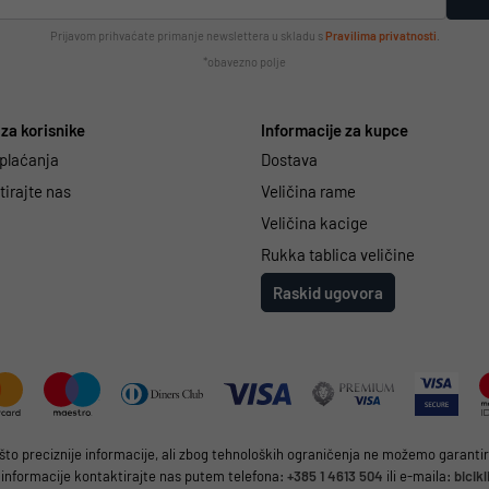
Prijavom prihvaćate primanje newslettera u skladu s
Pravilima privatnosti
.
*obavezno polje
za korisnike
Informacije za kupce
 plaćanja
Dostava
irajte nas
Veličina rame
Veličina kacige
Rukka tablica veličine
Raskid ugovora
 preciznije informacije, ali zbog tehnoloških ograničenja ne možemo garantirat
 informacije kontaktirajte nas putem telefona:
+385 1 4613 504
ili e-maila:
bicik