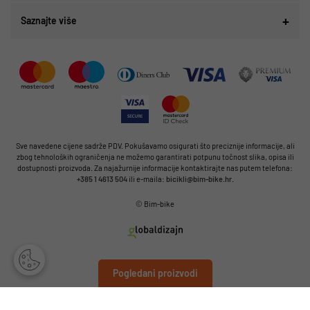
Saznajte više
Sve navedene cijene sadrže PDV. Pokušavamo osigurati što preciznije informacije, ali
zbog tehnoloških ograničenja ne možemo garantirati potpunu točnost slika, opisa ili
dostupnosti proizvoda. Za najažurnije informacije kontaktirajte nas putem telefona:
+385 1 4613 504
ili e-maila:
bicikli@bim-bike.hr
.
© Bim-bike
Pogledani proizvodi