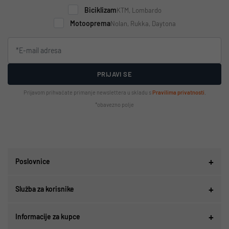
Biciklizam
KTM, Lombardo
Motooprema
Nolan, Rukka, Daytona
PRIJAVI SE
Prijavom prihvaćate primanje newslettera u skladu s
Pravilima privatnosti
.
*obavezno polje
Poslovnice
Služba za korisnike
Informacije za kupce