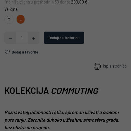
*najniža cijena u prethodnih 30 dana:
200,00 €
Veličina
M
L
Dodajte u košaricu
Dodaj u favorite
Ispis stranice
KOLEKCIJA
COMMUTING
Poznavatelj udobnosti i stila, spreman uživati ​​u svakom
putovanju. Zaronite duboko u živahnu atmosferu grada,
bez obzira na prigodu.