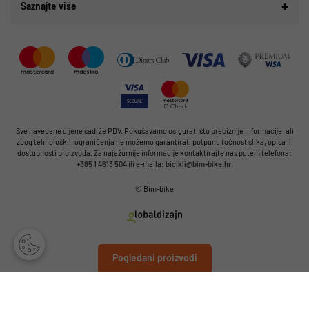
Saznajte više
Sve navedene cijene sadrže PDV. Pokušavamo osigurati što preciznije informacije, ali
zbog tehnoloških ograničenja ne možemo garantirati potpunu točnost slika, opisa ili
dostupnosti proizvoda. Za najažurnije informacije kontaktirajte nas putem telefona:
+385 1 4613 504
ili e-maila:
bicikli@bim-bike.hr
.
© Bim-bike
Pogledani proizvodi