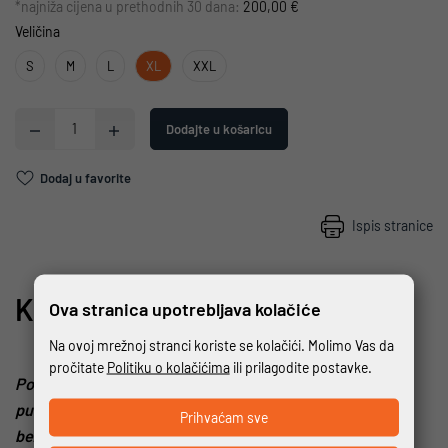
*najniža cijena u prethodnih 30 dana:
200,00 €
Veličina
S
M
L
XL
XXL
Dodajte u košaricu
Dodaj u favorite
Ispis stranice
KOLEKCIJA
COMMUTING
Ova stranica upotrebljava kolačiće
Na ovoj mrežnoj stranci koriste se kolačići. Molimo Vas da
pročitate
Politiku o kolačićima
ili prilagodite postavke.
Poznavatelj udobnosti i stila, spreman uživati ​​u svakom
putovanju. Zaronite duboko u živahnu atmosferu grada,
Prihvaćam sve
bez obzira na prigodu.