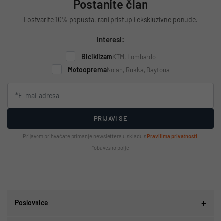
Postanite član
I ostvarite 10% popusta, rani pristup i ekskluzivne ponude.
Interesi:
Biciklizam
KTM, Lombardo
Motooprema
Nolan, Rukka, Daytona
PRIJAVI SE
Prijavom prihvaćate primanje newslettera u skladu s
Pravilima privatnosti
.
*obavezno polje
Poslovnice