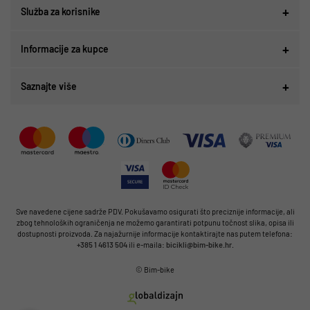
Služba za korisnike
Informacije za kupce
Saznajte više
Sve navedene cijene sadrže PDV. Pokušavamo osigurati što preciznije informacije, ali
zbog tehnoloških ograničenja ne možemo garantirati potpunu točnost slika, opisa ili
dostupnosti proizvoda. Za najažurnije informacije kontaktirajte nas putem telefona:
+385 1 4613 504
ili e-maila:
bicikli@bim-bike.hr
.
© Bim-bike