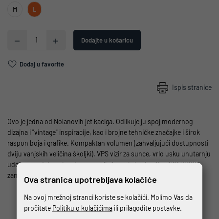
M
L
Dodajte u košaricu
Dodaj u favorite
Ispis stranice
Ovo je jedna od Nolanovih jet kaciga. Odlikuje ju spoj modernog
dizajna i "vintage" inspiracije, kao i brojne tehničke značajke i širok
raspon boja i grafike. Kompaktan volumen (zahvaljujući dostupnosti
dviju vanjskih veličina školjki), VPS vizir za sunce, vrlo usku unutarnju
udobnu podstavu i prsten za zaključavanje kacige čine N21 VISOR
zanimljivim proizvodom za sektore skutera i motornog turizma.
Ova stranica upotrebljava kolačiće
Na ovoj mrežnoj stranci koriste se kolačići. Molimo Vas da
pročitate
Politiku o kolačićima
ili prilagodite postavke.